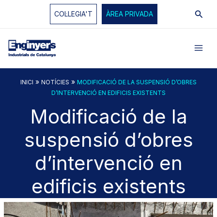
Vés
Cerc
COL·LEGIA'T
ÀREA PRIVADA
al
contingut
»
»
INICI
NOTÍCIES
MODIFICACIÓ DE LA SUSPENSIÓ D’OBRES
D’INTERVENCIÓ EN EDIFICIS EXISTENTS
Modificació de la
suspensió d’obres
d’intervenció en
edificis existents