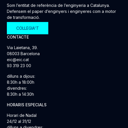
Som l’entitat de referència de l’enginyeria a Catalunya.
Defensem el paper d’enginyers i enginyeres com a motor
de transformació.
COL·LEGIA'T
CONTACTE
Via Laietana, 39.
08003 Barcelona
eic@eic.cat
93 319 23 00
dilluns a dijous:
8:30h a 18:00h
divendres:
8:30h a 14:30h
HORARIS ESPECIALS
Horari de Nadal
24/12 al 31/12
dilluns a divendres: