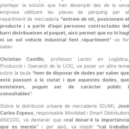
plantejar la solució que han dissenyat des de la seva
empresa utilitzant les places de pàrquing per al
repartiment de mercaderia
“entrem de nit, posicionem e
producte i a partir d’aquí persones contractades del
barri distribueixen el paquet, això permet que no hi hagi
ni un sol vehicle industrial fent repartiment
” va fer
saber.
Christian Castillo
, professor Lector en Logística
Producció i Operació de la UOC, va posar un altre tema
sobre la taula “
hem de disposar de dades per saber qu
està passant a la ciutat i que aquestes dades, que
existeixen, puguin ser de caràcter públic i
consultables
”.
Sobre la distribució urbana de mercaderia (DUM),
José
Carlos Espeso
, responsable Movilidad i Smart Distributio
d’AECOC, va demanar que «
cal donar-li la importànci
que es mereix
” i per això, va insistir
“cal treballa