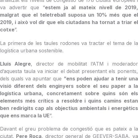
analitzat els nivells de congestió de 178 ciutats europees i
va advertir que “
estem ja al mateix nivell de 2019,
malgrat que el teletreball suposa un 10% més que el
2019, i això vol dir que els ciutadans ha tornat a triar el
cotxe
”.
La primera de les taules rodones va tractar el tema de la
logística urbana sostenible.
Lluís Alegre
, director de mobilitat l’ATM i moderado
d’aquesta taula va iniciar el debat presentant els ponents,
dels quals va apuntar que
”ens poden ajudar a tenir una
visió diferent dels enginyers sobre el seu paper a la
logística urbana, concretament sobre quins són els
elements més crítics a resoldre i quins camins estan
ben redirigits cap als objectius ambientals i energètics
que ens marca la UE
”.
Davant el greu problema de congestió que es pateix a la
ciutat,
Pere Roca
, director general de GEEVER-SABA, v