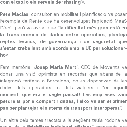
com el taxi o els serveis de ‘sharing
’».
Pere Macias
, consultor en mobilitat i planificació va posar
l’exemple de Renfe que ha desenvolupat l’aplicació MaaS
Dōcō, però va avisar que “
la dificultat més gran està en
la transferència de dades entre operadors, planteja
reptes tècnics, de governança i de seguretat que
s’estan treballant amb acords amb la UE per solucionar-
ho
«.
Fent memòria,
Josep Maria Martí
, CEO de Moventis va
donar una visió optimista en recordar que abans de la
integració tarifària a Barcelona, no es disposaven de les
dades dels operadors, ni dels viatgers i “
en aquell
moment, que era el segle passat! Les empreses vam
perdre la por a compartir dades, i això va ser el primer
pas per plantejar el sistema de transport interoperat
”.
Un altre dels temes tractats a la següent taula rodona va