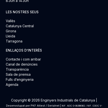
8:30h a 14:30h
LES NOSTRES SEUS
Vallès
Catalunya Central
Girona
Lleida
Tarragona
ENLLAÇOS D’INTERÈS
Contacte i com arribar
Canal de denúncies
Transparència
Sala de premsa
Fulls d’enginyeria
Agenda
Copyright © 2026 Enginyers Industrials de Catalunya |
Desenvolupat per
PKF Attest
/
Serialnet
|
NIF. AEIC G-08398562 / NIF. COEIC V-