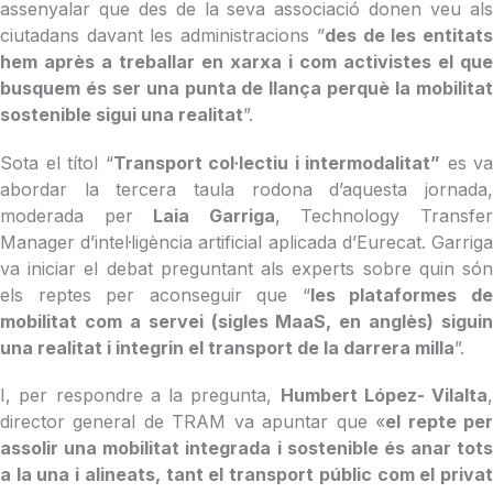
assenyalar que des de la seva associació donen veu als
ciutadans davant les administracions ”
des de les entitat
hem après a treballar en xarxa i com activistes el que
busquem és ser una punta de llança perquè la mobilitat
sostenible sigui una realitat
”.
Sota el títol “
Transport col·lectiu i intermodalitat”
es va
abordar la tercera taula rodona d’aquesta jornada,
moderada per
Laia Garriga
, Technology Transfe
Manager d’intel·ligència artificial aplicada d’Eurecat. Garriga
va iniciar el debat preguntant als experts sobre quin són
els reptes per aconseguir que “
les plataformes d
mobilitat com a servei (sigles MaaS, en anglès) siguin
una realitat i integrin el transport de la darrera milla
”.
I, per respondre a la pregunta,
Humbert López- Vilalta
,
director general de TRAM va apuntar que «
el repte pe
assolir una mobilitat integrada i sostenible és anar tots
a la una i alineats, tant el transport públic com el privat