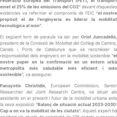
Federació Europea del Transport (FET), el transport
emet el 25% de les emissions del CO2
” davant d’aqueste
evidències va refermar el compromís de l’EIC “
el nostre
propòsit el de l’enginyeria és liderar la mobilitat
tecnològica al món
”.
El següent torn de paraula va ser per
Oriol Juncadella
president de la Comissió de Mobilitat del Col·legi de Camins,
Canals i Ports de Catalunya que va reconèixer la
responsabilitat dels enginyers en la mobilitat sostenible “
el
nostre paper en la confirmació en un entorn urbà
metropolità més saludable més eficient i més
sostenible
”, va assegurar.
Panayotis Christidis
, European Commission, Senior
Researcher del Joint Research Centre, va situar als
assistents en el present i futur de la mobilitat urbana amb
la seva exposició “
Balanç de situació actual 2023-2030
Cap a on va la mobilitat de les ciutats
”. Aquest expert h