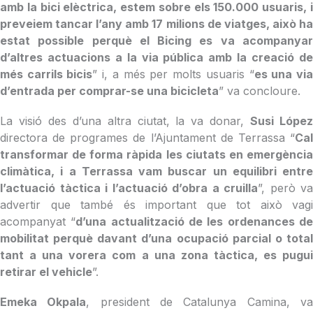
amb la bici elèctrica, estem sobre els 150.000 usuaris, i
preveiem tancar l’any amb 17 milions de viatges, això ha
estat possible perquè el Bicing es va acompanyar
d’altres actuacions a la via pública amb la creació de
més carrils bicis
” i, a més per molts usuaris “
es una vi
d’entrada per comprar-se una bicicleta
” va concloure.
La visió des d’una altra ciutat, la va donar,
Susi Lópe
directora de programes de l’Ajuntament de Terrassa “
Cal
transformar de forma ràpida les ciutats en emergència
climàtica, i a Terrassa vam buscar un equilibri entre
l’actuació tàctica i l’actuació d’obra a cruilla
”, però va
advertir que també és important que tot això vagi
acompanyat “
d’una actualització de les ordenances d
mobilitat perquè davant d’una ocupació parcial o total
tant a una vorera com a una zona tàctica, es pugui
retirar el vehicle
”.
Emeka Okpala
, president de Catalunya Camina, v