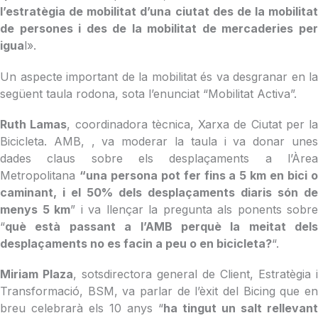
l’estratègia de mobilitat d’una ciutat des de la mobilitat
de persones i des de la mobilitat de mercaderies per
igua
l».
Un aspecte important de la mobilitat és va desgranar en la
següent taula rodona, sota l’enunciat “Mobilitat Activa”.
Ruth Lamas
, coordinadora tècnica, Xarxa de Ciutat per la
Bicicleta. AMB, , va moderar la taula i va donar unes
dades claus sobre els desplaçaments a l’Àrea
Metropolitana
“una persona pot fer fins a 5 km en bici 
caminant, i el 50% dels desplaçaments diaris són de
menys 5 km
” i va llençar la pregunta als ponents sobre
“
què està passant a l’AMB perquè la meitat dels
desplaçaments no es facin a peu o en bicicleta?
“.
Miriam Plaza
, sotsdirectora general de Client, Estratègia i
Transformació, BSM, va parlar de l’èxit del Bicing que en
breu celebrarà els 10 anys “
ha tingut un salt rellevant