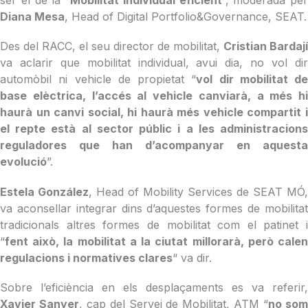
ser el de la “
Mobilitat individual eficient
”, moderada per
Diana Mesa
, Head of Digital Portfolio&Governance, SEAT.
Des del RACC, el seu director de mobilitat,
Cristian Bardají
va aclarir que mobilitat individual, avui dia, no vol dir
automòbil ni vehicle de propietat “
vol dir mobilitat de
base elèctrica, l’accés al vehicle canviarà, a més hi
haurà un canvi social, hi haurà més vehicle compartit i
el repte està al sector públic i a les administracions
reguladores que han d’acompanyar en aquesta
evolució
”.
Estela González
, Head of Mobility Services de SEAT MÓ,
va aconsellar integrar dins d’aquestes formes de mobilitat
tradicionals altres formes de mobilitat com el patinet i
“
fent això, la mobilitat a la ciutat millorarà, però calen
regulacions i normatives clares
“ va dir.
Sobre l’eficiència en els desplaçaments es va referir,
Xavier Sanyer
, cap del Servei de Mobilitat, ATM “
no so