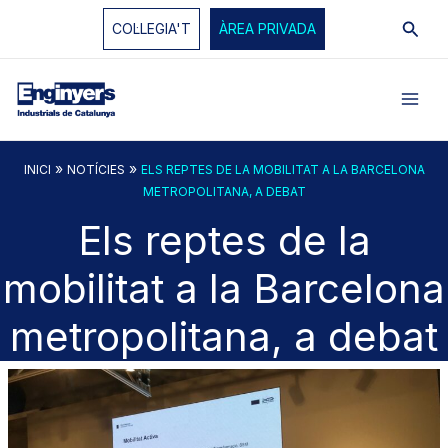
Vés
Cerc
COL·LEGIA'T
ÀREA PRIVADA
al
contingut
»
»
INICI
NOTÍCIES
ELS REPTES DE LA MOBILITAT A LA BARCELONA
METROPOLITANA, A DEBAT
Els reptes de la
mobilitat a la Barcelona
metropolitana, a debat