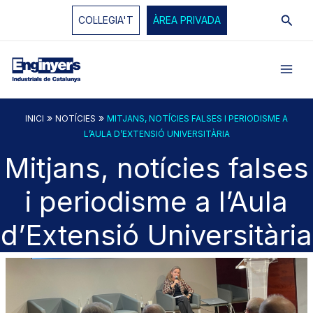
Vés
Cerc
COL·LEGIA'T
ÀREA PRIVADA
al
contingut
»
»
INICI
NOTÍCIES
MITJANS, NOTÍCIES FALSES I PERIODISME A
L’AULA D’EXTENSIÓ UNIVERSITÀRIA
Mitjans, notícies falses
i periodisme a l’Aula
d’Extensió Universitària