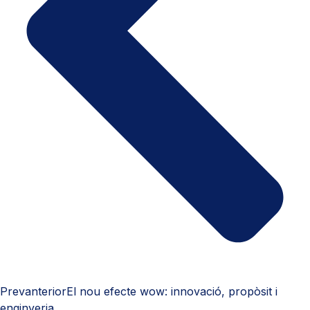
Prev
anterior
El nou efecte wow: innovació, propòsit i
enginyeria