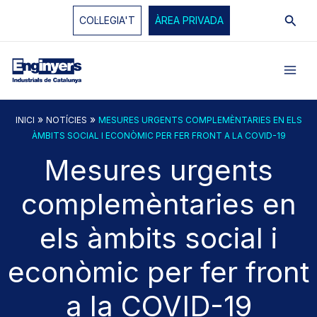
Vés
Cerc
COL·LEGIA'T
ÀREA PRIVADA
al
contingut
»
»
INICI
NOTÍCIES
MESURES URGENTS COMPLEMÈNTARIES EN ELS
ÀMBITS SOCIAL I ECONÒMIC PER FER FRONT A LA COVID-19
Mesures urgents
complemèntaries en
els àmbits social i
econòmic per fer front
a la COVID-19