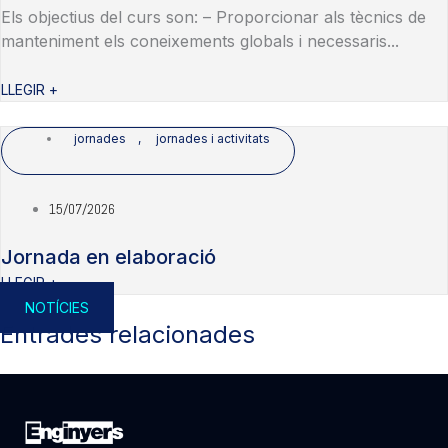
Els objectius del curs son: – Proporcionar als tècnics de
manteniment els coneixements globals i necessaris...
LLEGIR +
jornades
,
jornades i activitats
15/07/2026
Jornada en elaboració
LLEGIR +
NOTÍCIES
Entrades relacionades