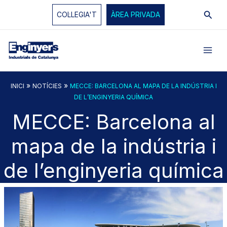
Vés
Cerc
COL·LEGIA'T
ÀREA PRIVADA
al
contingut
»
»
INICI
NOTÍCIES
MECCE: BARCELONA AL MAPA DE LA INDÚSTRIA I
DE L’ENGINYERIA QUÍMICA
MECCE: Barcelona al
mapa de la indústria i
de l’enginyeria química