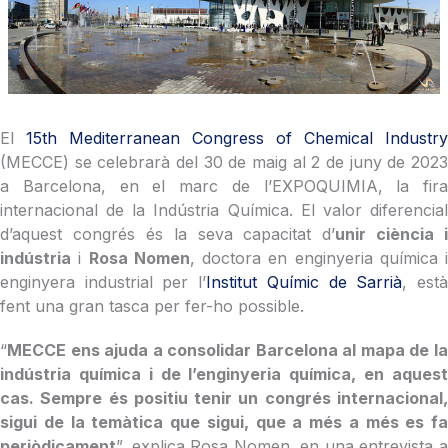
El
15th Mediterranean Congress of Chemical Industry
(MECCE) se celebrarà del 30 de maig al 2 de juny de 2023
a Barcelona, en el marc de l’EXPOQUIMIA, la fira
internacional de la Indústria Química. El valor diferencial
d’aquest congrés és la seva capacitat d’
unir ciència i
indústria
i
Rosa Nomen
, doctora en enginyeria química i
enginyera industrial per l’
Institut Químic de Sarrià
, est
fent una gran tasca per fer-ho possible.
“
MECCE ens ajuda a consolidar Barcelona al mapa de la
indústria química i de l’enginyeria química, en aquest
cas. Sempre és positiu tenir un congrés internacional,
sigui de la temàtica que sigui, que a més a més es fa
periòdicament
”, explica Rosa Nomen, en una entrevista a