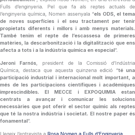
Fulls d’enginyeria. Pel que fa als reptes actuals de
l’enginyeria química, Nomen assenyala “
els ODS, el tem
de noves superfícies i el seu tractament per tenir
propietats diferents i millors i amb menys materials.
També tenim el repte de l’escassesa de primeres
matèries, la descarbonització i la digitalització que ens
afecta a tots i a la indústria química en especial
”.
Jeroni Farnós
, president de la Comissió d’Indústri
Química, destaca que aquesta quinzena edició “
té un
participació industrial i internacional molt important, a
més de les participacions científiques i acadèmiques
imprescindibles. El MECCE i EXPOQUIMIA estan
centrats a avançar i comunicar les solucions
necessàries que pot oferir el sector químic als reptes
que té la nostra indústria i societat. El nostre paper és
fonamental
”.
Llegeix l’entrevista a
Rosa Nomen a Fulls d’Enginyeria