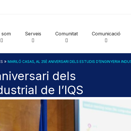
i som
Serveis
Comunitat
Comunicació
»
ES
MARILÓ CASAS, AL 25È ANIVERSARI DELS ESTUDIS D’ENGINYERIA INDUS
niversari dels
ustrial de l’IQS