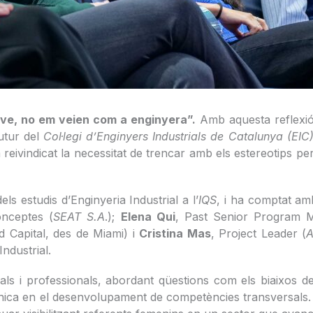
ve, no em veien com a enginyera”.
Amb aquesta reflexió 
Futur del
Col·legi d’Enginyers Industrials de Catalunya (EIC
 reivindicat la necessitat de trencar amb els estereotips p
ls estudis d’Enginyeria Industrial a l’
IQS
, i ha comptat am
nceptes (
SEAT S.A
.);
Elena Qui
, Past Senior Program 
ed Capital, des de Miami) i
Cristina Mas
, Project Leader (
A
ndustrial.
 i professionals, abordant qüestions com els biaixos de gè
tècnica en el desenvolupament de competències transversals