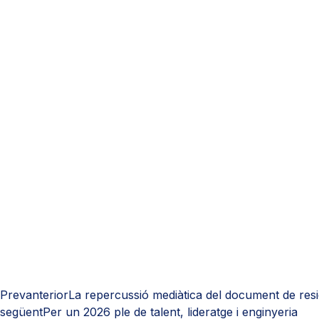
Prev
anterior
La repercussió mediàtica del document de res
següent
Per un 2026 ple de talent, lideratge i enginyeria