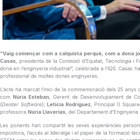
“Vaig començar com a calquista perquè, com a dona jo
Casas
, presidenta de la Comissió d’Equitat, Tecnologia i 
dona en l’enginyeria industrial”, celebrada a l’
IQS
. Casas ha
professional de moltes dones enginyeres.
L’acte ha marcat l’inici de la commemoració dels 25 anys de
com
Núria Esteban
, Gerent de Desenvolupament de Co
(
Deister Software
);
Leticia Rodríguez
, Principal (I Squar
professora
Núria Llaverias
, del Departament d’Enginyeria I
Les ponents han compartit les seves experiències personals
impostora, l’accés al lideratge i el paper de la formació 