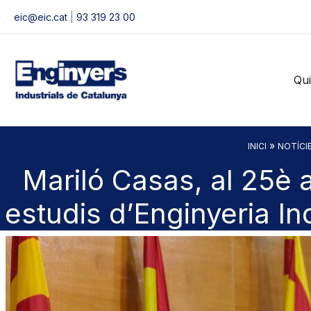
Vés
eic@eic.cat
|
93 319 23 00
al
contingut
Qu
»
INICI
NOTÍCI
Mariló Casas, al 25è a
estudis d’Enginyeria Ind