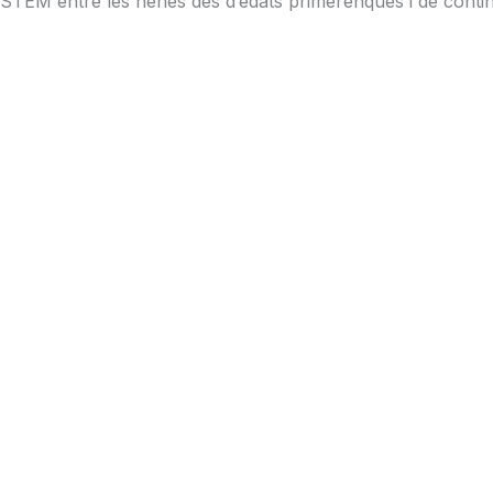
STEM entre les nenes des d’edats primerenques i de continu