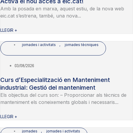
Activa el nou accés a eic.cat!
Amb la posada en marxa, aquest estiu, de la nova web
eic.cat s’estrena, també, una nova...
LLEGIR +
jornades i activitats
,
jornades tècniques
03/08/2026
Curs d’Especialització en Manteniment
industrial: Gestió del manteniment
Els objectius del curs son: – Proporcionar als tècnics de
manteniment els coneixements globals i necessaris...
LLEGIR +
jornades
,
jornades i activitats