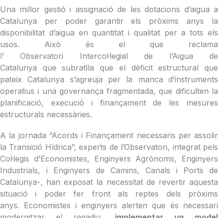
U
na millor gestió i assignació de les dotacions d’aigua a
Catalunya per poder garantir els pròxims anys la
disponibilitat d’aigua en quantitat i qualitat per a tots els
usos. Això és el que reclama
l’ Observatori Intercol·legial de l’Aigua de
Catalunya que subratlla que el dèficit estructural que
pateix Catalunya s’agreuja per la manca d’instruments
operatius i una governança fragmentada, que dificulten la
planificació, execució i finançament de les mesures
estructurals necessàries.
A la jornada
“Acords i Finançament necessaris per assolir
la Transició Hídrica”, experts de l’Observatori, integrat pels
Col·legis d’Economistes, Enginyers Agrònoms, Enginyers
Industrials, i Enginyers de Camins, Canals i Ports de
Catalunya-, han exposat la necessitat de revertir aquesta
situació i poder fer front als reptes dels pròxims
anys. Economistes i enginyers alerten que és necessari
modernitzar el regadiu,
implementar un mode