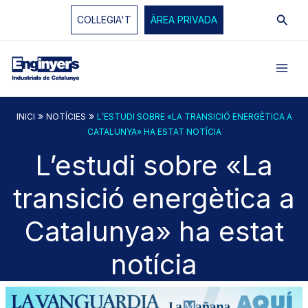
Vés
Cerc
COL·LEGIA'T
ÀREA PRIVADA
al
contingut
»
»
INICI
NOTÍCIES
L’ESTUDI SOBRE «LA TRANSICIÓ ENERGÈTICA A
CATALUNYA» HA ESTAT NOTÍCIA
L’estudi sobre «La
transició energètica a
Catalunya» ha estat
notícia