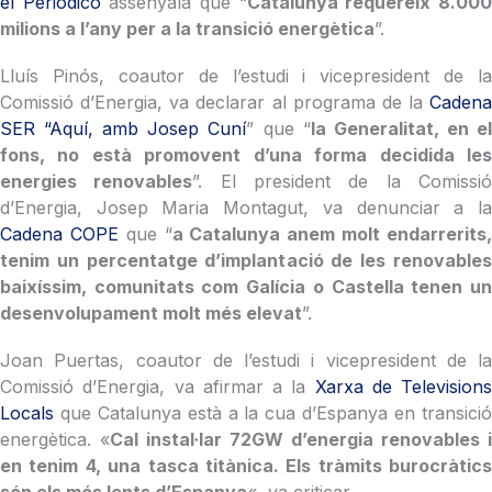
el Periódico
assenyala que “
Catalunya requereix 8.00
milions a l’any per a la transició energètica
”.
Lluís Pinós, coautor de l’estudi i vicepresident de la
Comissió d’Energia, va declarar al programa de la
Cadena
SER “Aquí, amb Josep Cuní
” que “
la Generalitat, en e
fons, no està promovent d’una forma decidida les
energies renovables
”. El president de la Comissi
d’Energia, Josep Maria Montagut, va denunciar a la
Cadena COPE
que “
a Catalunya anem molt endarrerits
tenim un percentatge d’implantació de les renovables
baixíssim, comunitats com Galícia o Castella tenen un
desenvolupament molt més elevat
”.
Joan Puertas, coautor de l’estudi i vicepresident de la
Comissió d’Energia, va afirmar a la
Xarxa de Televisions
Locals
que Catalunya està a la cua d’Espanya en transici
energètica. «
Cal instal·lar 72GW d’energia renovables i
en tenim 4, una tasca titànica. Els tràmits burocràtics