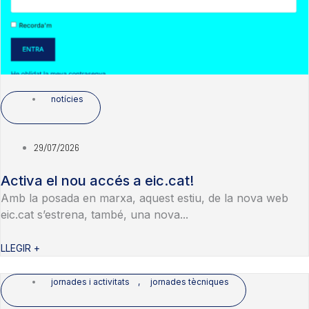
notícies
29/07/2026
Activa el nou accés a eic.cat!
Amb la posada en marxa, aquest estiu, de la nova web
eic.cat s’estrena, també, una nova...
LLEGIR +
jornades i activitats
,
jornades tècniques