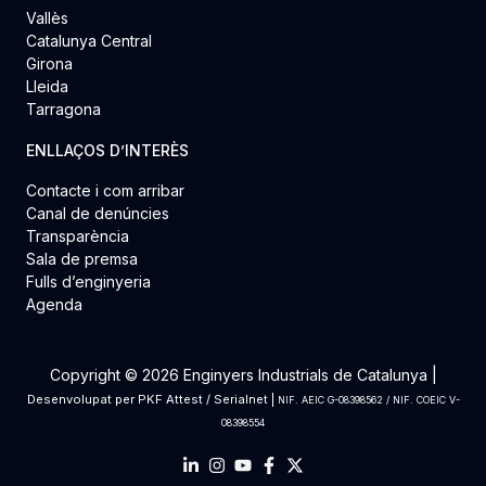
Vallès
Catalunya Central
Girona
Lleida
Tarragona
ENLLAÇOS D’INTERÈS
Contacte i com arribar
Canal de denúncies
Transparència
Sala de premsa
Fulls d’enginyeria
Agenda
Copyright © 2026 Enginyers Industrials de Catalunya |
Desenvolupat per
PKF Attest
/
Serialnet
|
NIF. AEIC G-08398562 / NIF. COEIC V-
08398554