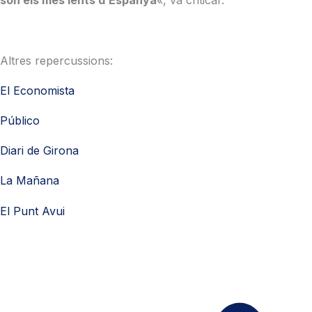
són els més lents d’Espanya
«, va criticar.
Altres repercussions:
El Economista
Público
Diari de Girona
La Mañana
El Punt Avui