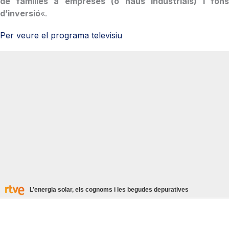
de famílies a empreses (o naus industrials) i fons
d’inversió
«.
Per veure el programa televisiu
L’energia solar, els cognoms i les begudes depuratives