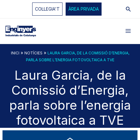
Vés
Cerc
COL·LEGIA'T
ÀREA PRIVADA
al
contingut
»
»
INICI
NOTÍCIES
LAURA GARCIA, DE LA COMISSIÓ D’ENERGIA,
PARLA SOBRE L’ENERGIA FOTOVOLTAICA A TVE
Laura Garcia, de la
Comissió d’Energia,
parla sobre l’energia
fotovoltaica a TVE