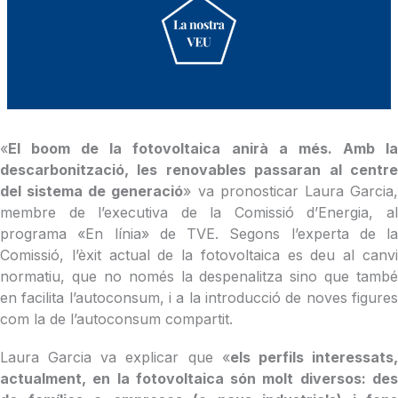
«
El boom de la fotovoltaica anirà a més. Amb la
descarbonització, les renovables passaran al centre
del sistema de generació
» va pronosticar Laura Garcia
membre de l’executiva de la Comissió d’Energia, al
programa «En línia» de TVE. Segons l’experta de la
Comissió, l’èxit actual de la fotovoltaica es deu al canvi
normatiu, que no només la despenalitza sino que també
en facilita l’autoconsum, i a la introducció de noves figures
com la de l’autoconsum compartit.
Laura Garcia va explicar que «
els perfils interessats
actualment, en la fotovoltaica són molt diversos: des