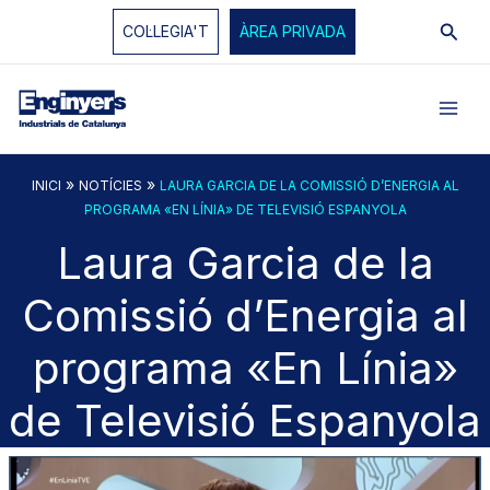
Vés
Cerc
COL·LEGIA'T
ÀREA PRIVADA
al
contingut
»
»
INICI
NOTÍCIES
LAURA GARCIA DE LA COMISSIÓ D’ENERGIA AL
PROGRAMA «EN LÍNIA» DE TELEVISIÓ ESPANYOLA
Laura Garcia de la
Comissió d’Energia al
programa «En Línia»
de Televisió Espanyola