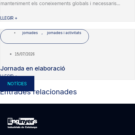
manteniment els coneixements globals i necessaris...
LLEGIR +
jornades
,
jornades i activitats
15/07/2026
Jornada en elaboració
LLEGIR +
NOTÍCIES
Entrades relacionades