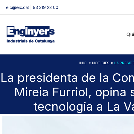
Vés
eic@eic.cat
|
93 319 23 00
al
contingut
Qu
»
»
INICI
NOTÍCIES
LA PRESID
La presidenta de la Com
Mireia Furriol, opina
tecnologia a La 