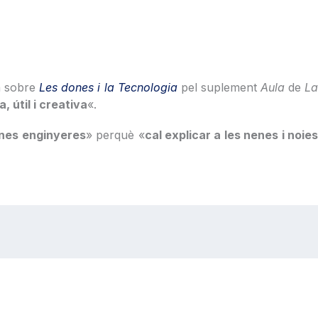
a sobre
Les dones i la Tecnologia
pel suplement
Aula
de
L
 útil i creativa
«.
dones enginyeres
» perquè «
cal explicar a les nenes i noie