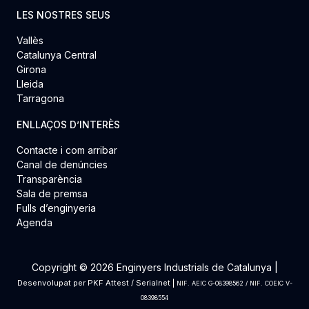
LES NOSTRES SEUS
Vallès
Catalunya Central
Girona
Lleida
Tarragona
ENLLAÇOS D’INTERÈS
Contacte i com arribar
Canal de denúncies
Transparència
Sala de premsa
Fulls d’enginyeria
Agenda
Copyright © 2026 Enginyers Industrials de Catalunya |
Desenvolupat per
PKF Attest
/
Serialnet
|
NIF. AEIC G-08398562 / NIF. COEIC V-
08398554