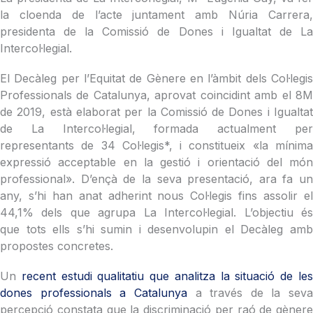
la cloenda de l’acte juntament amb Núria Carrera,
presidenta de la Comissió de Dones i Igualtat de La
Intercol·legial.
El Decàleg per l’Equitat de Gènere en l’àmbit dels Col·legis
Professionals de Catalunya, aprovat coincidint amb el 8M
de 2019, està elaborat per la Comissió de Dones i Igualtat
de La Intercol·legial, formada actualment per
representants de 34 Col·legis*, i constitueix «la mínima
expressió acceptable en la gestió i orientació del món
professional». D’ençà de la seva presentació, ara fa un
any, s’hi han anat adherint nous Col·legis fins assolir el
44,1% dels que agrupa La Intercol·legial. L’objectiu és
que tots ells s’hi sumin i desenvolupin el Decàleg amb
propostes concretes.
Un
recent estudi qualitatiu que analitza la situació de le
dones professionals a Catalunya
a través de la seva
percepció constata que la discriminació per raó de gènere