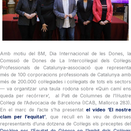
Amb motiu del 8M, Dia Internacional de les Dones, la
Comissió de Dones de La Intercol·legial dels Col·legis
Professionals de Catalunya–associació que representa
més de 100 corporacions professionals de Catalunya amb
més de 200.000 col·legiades i col·legiats de tots els sectors
— va organitzar una taula rodona sobre «Quin camí ens
queda per recórrer»‘, al Pati de Columnes de l’Il·lustre
Col·legi de l’Advocacia de Barcelona (ICAB, Mallorca 283).
En el marc de l’acte s’ha presentat
el vídeo ‘El nostr
clam per l’equitat’
, que recull en la veu de diverse
representants d’una dotzena de Col·legis els preceptes del
Decàleg per l’Equitat de Gènere en l’àmbit dels Col·legis