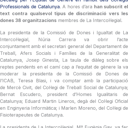
Professionals de Catalunya
. A hores d’ara
han subscrit el
text contra qualsevol tipus de discriminació vers les
dones 38 organitzacions
membres de La Intercol·legial.
La presidenta de la Comissió de Dones i Igualtat de La
Intercol·legial, Núria Carrera va obrir l’acte
conjuntament amb el secretari general del Departament de
Treball, Afers Socials i Famílies de la Generalitat de
Catalunya, Josep Ginesta, La taula de diàleg sobre els
reptes pendents en el camí cap a l’equitat de gènere la va
moderar la presidenta de la Comissió de Dones de
l’ICAB, Teresa Blasi, i va comptar amb la participació
de Mercè Civit, del Col·legi de Treball Social de Catalunya;
Bernat Escudero, president d’Homes Igualitaris de
Catalunya; Eduard Martin Lineros, degà del Col·legi Oficial
en Enginyeria Informàtica; i Marlen Moreno, del Col·legi de
Fisioterapeutes de Catalunya.
La presidenta de La Intercol·legial, Mª Eugènia Gay, va fer