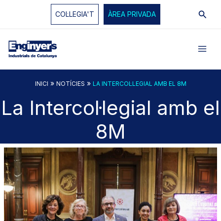
Vés
Cerc
COL·LEGIA'T
ÀREA PRIVADA
al
contingut
»
»
INICI
NOTÍCIES
LA INTERCOL·LEGIAL AMB EL 8M
La Intercol·legial amb el
8M