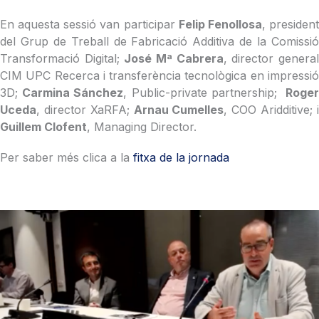
En aquesta sessió van participar
Felip Fenollosa
, presiden
del Grup de Treball de Fabricació Additiva de la Comissió
Transformació Digital;
José Mª Cabrera
, director genera
CIM UPC Recerca i transferència tecnològica en impressió
3D;
Carmina Sánchez
, Public-private partnership;
Roge
Uceda
, director XaRFA;
Arnau Cumelles
, COO Aridditive; 
Guillem Clofent
, Managing Director.
Per saber més clica a la
fitxa de la jornada