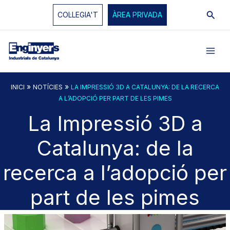
Vés
Cerc
COL·LEGIA'T
ÀREA PRIVADA
al
contingut
»
»
INICI
NOTÍCIES
LA IMPRESSIÓ 3D A CATALUNYA: DE LA RECERCA
A L’ADOPCIÓ PER PART DE LES PIMES
La Impressió 3D a
Catalunya: de la
recerca a l’adopció per
part de les pimes