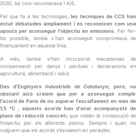
2030, tal com recomanava l´AIE.
Pel que fa a les tecnologies,
les tècniques de CCS han
estat debatudes àmpliament i es reconeixen com una
aposta per aconseguir l’objectiu en emissions
. Per fer-
ho possible, també s´han aconseguit compromisos de
finançament en aquesta línia.
A més, també s’han incorporat mecanismes de
compensació per danys i pèrdues i declaracions en
agricultura, alimentació i salut.
Des d’
Enginyers Industrials de Catalunya
, però, n
obstant això creiem que per a aconseguir complir
l’acord de París de no superar l’escalfament en més de
1,5 °C , aquests acords han d’anar acompanyats de
plans de reducció concret
s que validin la consecució de
l’objectiu per els diferents països. Sempre i quan no
vulguem que els acords s’esvaeixin en paraules.