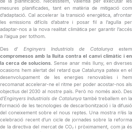
de la planificació. Necessitem, valentia per executar les
mesures planificades, tant en matèria de mitigació com
d’adaptació. Cal accelerar la transició energètica, afrontar
les emissions difícils d’abatre i posar fil a l’agulla per
adaptar-nos a la nova realitat climàtica per garantir l’accés
a l’aigua per tothom.
Des d’
Enginyers Industrials de Catalunya
este
compromesos amb la lluita contra el canvi climàtic i en
la cerca de solucions
. Sense anar més lluny, en diverse
ocasions hem alertat del retard que Catalunya pateix en el
desenvolupament de les energies renovables i hem
recomanat accelerar-ne el ritme per poder acostar-nos als
objectius del 2030 al nostre país. Però no només això. Des
d’
Enginyers Industrials de Catalunya
també treballem en l
formació de les tecnologies de descarbonització i la difusió
del coneixement sobre el nous reptes. Una mostra n’és la
celebració recent d’un cicle de jornades sobre la reforma
de la directiva del mercat de CO₂ i pròximament, com ja és