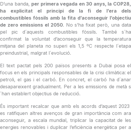
D’una banda,
per primera vegada en 30 anys, la COP28
ha explicitat el principi de la fi de l’era dels
combustibles fòssils amb la fita d’aconseguir l’objectiu
de zero emissions el 2050
. No s’ha fixat però, una dat
pel pic d´aquests combustibles fòssils. També s´ha
confirmat la voluntat d’aconseguir que la temperatura
mitjana del planeta no superi els 1,5 ºC respecte l´etapa
preindustrial, malgrat l´evolució.
El text pactat pels 200 països presents a Dubai posa el
focus en els principals responsables de la crisi climàtica: el
petroli, el gas i el carbó. En concret, el carbó ha d´anar
desapareixent gradualment. Per a les emissions de metà s
´han establert objectius de reducció.
És important recalcar que amb els acords d’aquest 2023
es ratifiquen altres avenços de gran importància com ara
aconseguir, a escala mundial, triplicar la capacitat de les
energies renovables i duplicar l’eficiència energètica per a