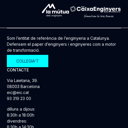
Som l’entitat de referència de l’enginyeria a Catalunya.
Defensem el paper d’enginyers i enginyeres com a motor
de transformació.
COL·LEGIA'T
CONTACTE
Via Laietana, 39.
08003 Barcelona
eic@eic.cat
93 319 23 00
dilluns a dijous:
8:30h a 18:00h
divendres:
8:30h a 14:30h