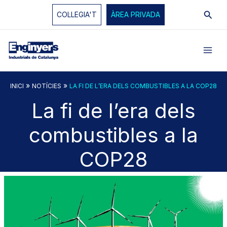
Vés
Cerc
COL·LEGIA'T
ÀREA PRIVADA
al
contingut
»
»
INICI
NOTÍCIES
LA FI DE L’ERA DELS COMBUSTIBLES A LA COP28
La fi de l’era dels
combustibles a la
COP28