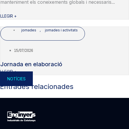
manteniment els coneixements globals i necessaris...
LLEGIR +
jornades
,
jornades i activitats
15/07/2026
Jornada en elaboració
LLEGIR +
NOTÍCIES
Entrades relacionades