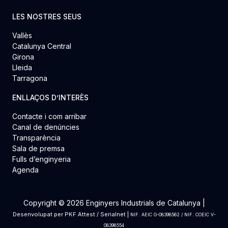
LES NOSTRES SEUS
Vallès
Catalunya Central
Girona
Lleida
Tarragona
ENLLAÇOS D’INTERÈS
Contacte i com arribar
Canal de denúncies
Transparència
Sala de premsa
Fulls d’enginyeria
Agenda
Copyright © 2026 Enginyers Industrials de Catalunya |
Desenvolupat per
PKF Attest
/
Serialnet
|
NIF. AEIC G-08398562 / NIF. COEIC V-
08398554