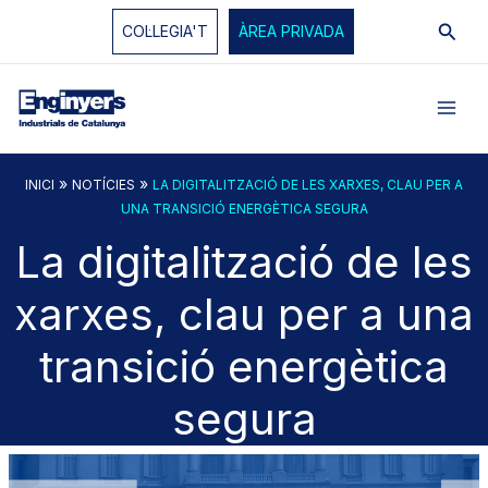
Vés
Cerc
COL·LEGIA'T
ÀREA PRIVADA
al
contingut
»
»
INICI
NOTÍCIES
LA DIGITALITZACIÓ DE LES XARXES, CLAU PER A
UNA TRANSICIÓ ENERGÈTICA SEGURA
La digitalització de les
xarxes, clau per a una
transició energètica
segura