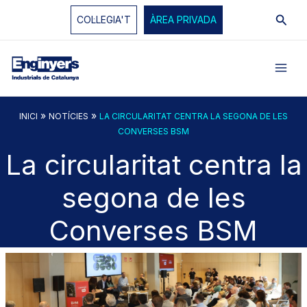
Vés
Cerc
COL·LEGIA'T
ÀREA PRIVADA
al
contingut
»
»
INICI
NOTÍCIES
LA CIRCULARITAT CENTRA LA SEGONA DE LES
CONVERSES BSM
La circularitat centra la
segona de les
Converses BSM