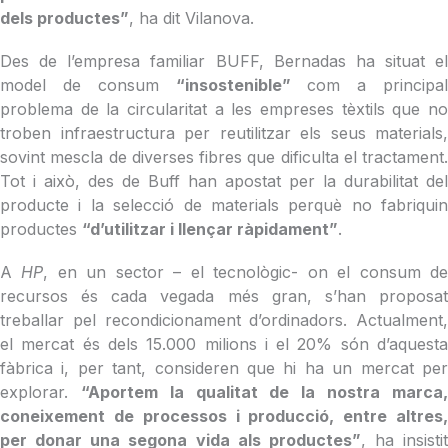
dels productes”
, ha dit Vilanova.
Des de l’empresa familiar BUFF, Bernadas ha situat el
model de consum
“insostenible”
com a principal
problema de la circularitat a les empreses tèxtils que no
troben infraestructura per reutilitzar els seus materials,
sovint mescla de diverses fibres que dificulta el tractament.
Tot i això, des de Buff han apostat per la durabilitat del
producte i la selecció de materials perquè no fabriquin
productes
“d’utilitzar i llençar ràpidament”
.
A
HP
, en un sector – el tecnològic- on el consum d
recursos és cada vegada més gran, s’han proposat
treballar pel recondicionament d’ordinadors. Actualment,
el mercat és dels 15.000 milions i el 20% són d’aquesta
fàbrica i, per tant, consideren que hi ha un mercat per
explorar.
“Aportem la qualitat de la nostra marca
coneixement de processos i producció, entre altres,
per donar una segona vida als productes”
, ha insistit