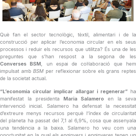
Què fan el sector tecnològic, tèxtil, alimentari i de la
construcció per aplicar l’economia circular en els seus
processos i reduir els recursos que utilitza? És una de les
preguntes que s’han respost a la segona de les
Converses BSM
, un espai de col·laboració que he
impulsat amb
BSM
per reflexionar sobre els grans reptes
de la societat actual.
“L’economia circular implicar allargar i regenerar”
ha
manifestat la presidenta
Maria Salamero
en la sev
intervenció inicial. Salamero ha defensat la necessitat
d’extreure menys recursos perquè l’índex de circularitat
del planeta ha passat del 7,1 al 6,9%, cosa que assenyala
una tendència a la baixa. Salamero ho veu com una
oportunitat en la qual els enginyers i enginyeres tenen un