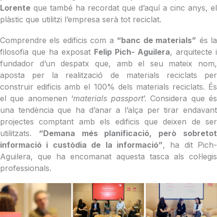
Lorente
que també ha recordat que d’aquí a cinc anys, el
plàstic que utilitzi l’empresa serà tot reciclat.
Comprendre els edificis com a
“banc de materials”
és l
filosofia que ha exposat
Felip Pich- Aguilera
, arquitecte i
fundador d’un despatx que, amb el seu mateix nom,
aposta per la realització de materials reciclats per
construir edificis amb el 100% dels materials reciclats. És
el que anomenen ‘
materials passport
’. Considera que é
una tendència que ha d’anar a l’alça per tirar endavant
projectes comptant amb els edificis que deixen de ser
utilitzats.
“Demana més planificació, però sobreto
informació i custòdia de la informació”
, ha dit Pich-
Aguilera, que ha encomanat aquesta tasca als col·legis
professionals.