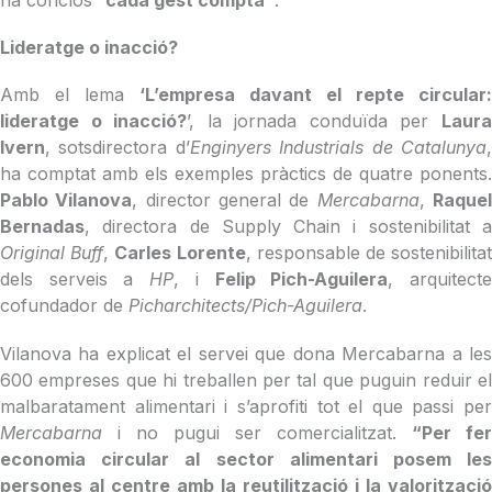
Lideratge o inacció?
Amb el lema
‘L’empresa davant el repte circular:
lideratge o inacció?
’, la jornada conduïda per
Laur
Ivern
, sotsdirectora d’
Enginyers Industrials de Catalunya
ha comptat amb els exemples pràctics de quatre ponents.
Pablo Vilanova
, director general de
Mercabarna
,
Raque
Bernadas
, directora de Supply Chain i sostenibilitat a
Original Buff
,
Carles Lorente
, responsable de sostenibilita
dels serveis a
HP
, i
Felip Pich-Aguilera
, arquitect
cofundador de
Picharchitects/Pich-Aguilera
.
Vilanova ha explicat el servei que dona Mercabarna a les
600 empreses que hi treballen per tal que puguin reduir el
malbaratament alimentari i s’aprofiti tot el que passi per
Mercabarna
i no pugui ser comercialitzat.
“Per fer
economia circular al sector alimentari posem les
persones al centre amb la reutilització i la valorització