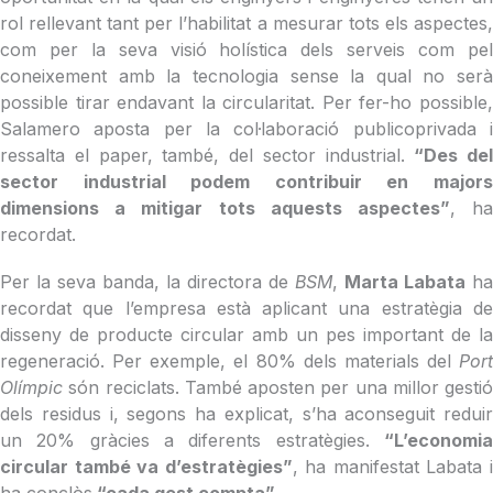
rol rellevant tant per l’habilitat a mesurar tots els aspectes,
com per la seva visió holística dels serveis com pel
coneixement amb la tecnologia sense la qual no serà
possible tirar endavant la circularitat. Per fer-ho possible,
Salamero aposta per la col·laboració publicoprivada i
ressalta el paper, també, del sector industrial.
“Des del
sector industrial podem contribuir en majors
dimensions a mitigar tots aquests aspectes”
, h
recordat.
Per la seva banda, la directora de
BSM
,
Marta Labata
ha
recordat que l’empresa està aplicant una estratègia de
disseny de producte circular amb un pes important de la
regeneració. Per exemple, el 80% dels materials del
Port
Olímpic
són reciclats. També aposten per una millor gestió
dels residus i, segons ha explicat, s’ha aconseguit reduir
un 20% gràcies a diferents estratègies.
“L’economia
circular també va d’estratègies”
, ha manifestat Labata 
ha conclòs
“cada gest compta”
.