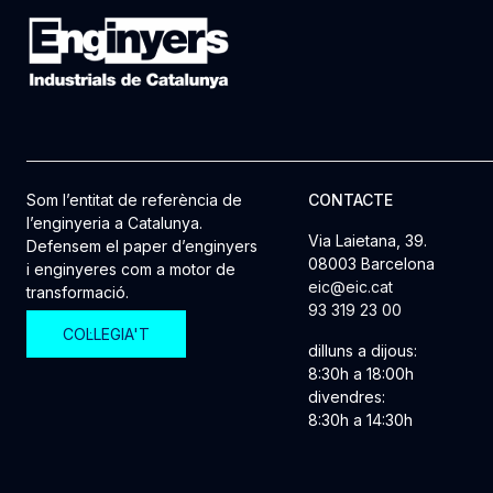
Som l’entitat de referència de
CONTACTE
l’enginyeria a Catalunya.
Via Laietana, 39.
Defensem el paper d’enginyers
08003 Barcelona
i enginyeres com a motor de
eic@eic.cat
transformació.
93 319 23 00
COL·LEGIA'T
dilluns a dijous:
8:30h a 18:00h
divendres:
8:30h a 14:30h