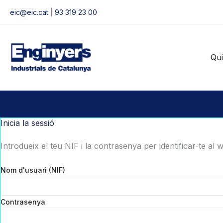
Vés
eic@eic.cat
|
93 319 23 00
al
contingut
Qu
Inicia la sessió
Introdueix el teu NIF i la contrasenya per identificar-te al 
Nom d'usuari (NIF)
Contrasenya