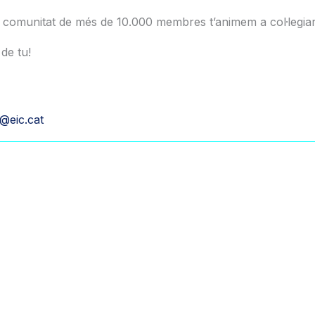
a comunitat de més de 10.000 membres t’animem a col·legiar-
de tu!
a@eic.cat