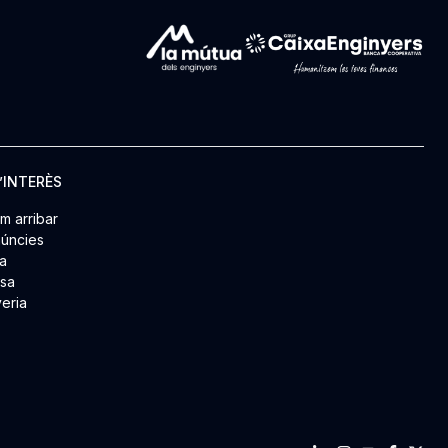
’INTERÈS
m arribar
úncies
a
msa
yeria