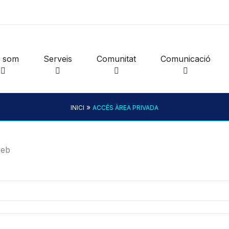
i som
Serveis
Comunitat
Comunicació
»
INICI
ACCÉS ÀREA PRIVADA
web