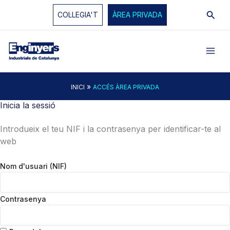
Vés
Cerc
COL·LEGIA'T
ÀREA PRIVADA
al
contingut
»
INICI
ACCÉS ÀREA PRIVADA
Inicia la sessió
Introdueix el teu NIF i la contrasenya per identificar-te al
web
Nom d'usuari (NIF)
Contrasenya