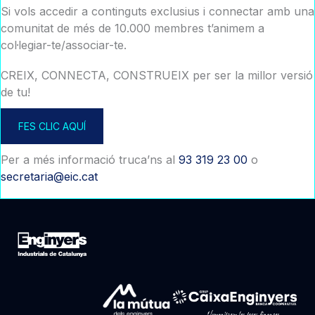
Si vols accedir a continguts exclusius i connectar amb una
comunitat de més de 10.000 membres t’animem a
col·legiar-te/associar-te.
CREIX, CONNECTA, CONSTRUEIX per ser la millor versió
de tu!
FES CLIC AQUÍ
Per a més informació truca’ns al
93 319 23 00
o
secretaria@eic.cat