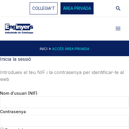
Vés
Cerc
COL·LEGIA'T
ÀREA PRIVADA
al
contingut
»
INICI
ACCÉS ÀREA PRIVADA
Inicia la sessió
Introdueix el teu NIF i la contrasenya per identificar-te al
web
Nom d'usuari (NIF)
Contrasenya