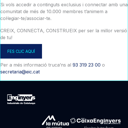
Si vols accedir a continguts exclusius i connectar amb una
comunitat de més de 10.000 membres t’animem a
col·legiar-te/associar-te.
CREIX, CONNECTA, CONSTRUEIX per ser la millor versió
de tu!
FES CLIC AQUÍ
Per a més informació truca’ns al
93 319 23 00
o
secretaria@eic.cat