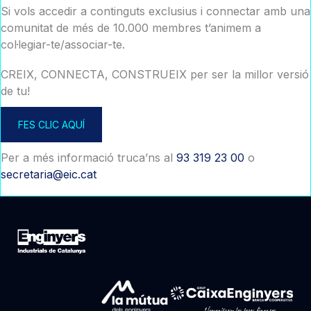
Si vols accedir a continguts exclusius i connectar amb una
comunitat de més de 10.000 membres t’animem a
col·legiar-te/associar-te.
CREIX, CONNECTA, CONSTRUEIX per ser la millor versió
de tu!
FES CLIC AQUÍ
Per a més informació truca’ns al
93 319 23 00
o
secretaria@eic.cat