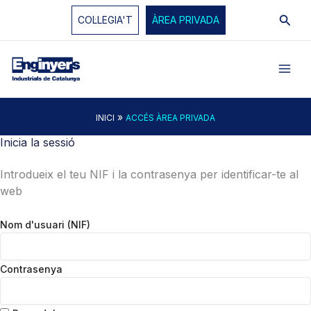
Vés
Cerc
COL·LEGIA'T
ÀREA PRIVADA
al
contingut
»
INICI
ACCÉS ÀREA PRIVADA
Inicia la sessió
Introdueix el teu NIF i la contrasenya per identificar-te al
web
Nom d'usuari (NIF)
Contrasenya