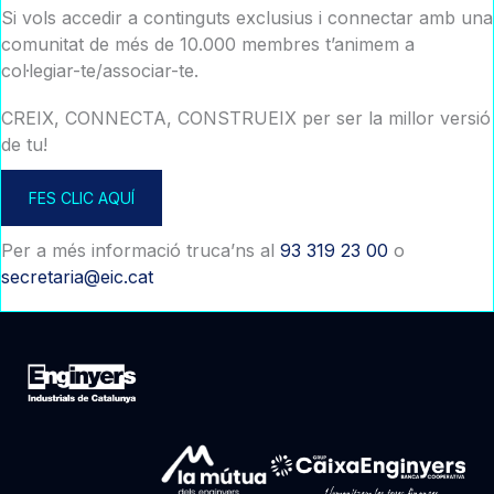
Si vols accedir a continguts exclusius i connectar amb una
comunitat de més de 10.000 membres t’animem a
col·legiar-te/associar-te.
CREIX, CONNECTA, CONSTRUEIX per ser la millor versió
de tu!
FES CLIC AQUÍ
Per a més informació truca’ns al
93 319 23 00
o
secretaria@eic.cat