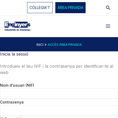
Vés
Cerc
COL·LEGIA'T
ÀREA PRIVADA
al
contingut
»
INICI
ACCÉS ÀREA PRIVADA
Inicia la sessió
Introdueix el teu NIF i la contrasenya per identificar-te al
web
Nom d'usuari (NIF)
Contrasenya