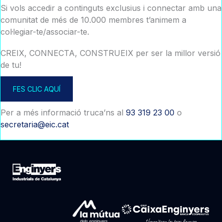
Si vols accedir a continguts exclusius i connectar amb una
comunitat de més de 10.000 membres t’animem a
col·legiar-te/associar-te.
CREIX, CONNECTA, CONSTRUEIX per ser la millor versió
de tu!
FES CLIC AQUÍ
Per a més informació truca’ns al
93 319 23 00
o
secretaria@eic.cat