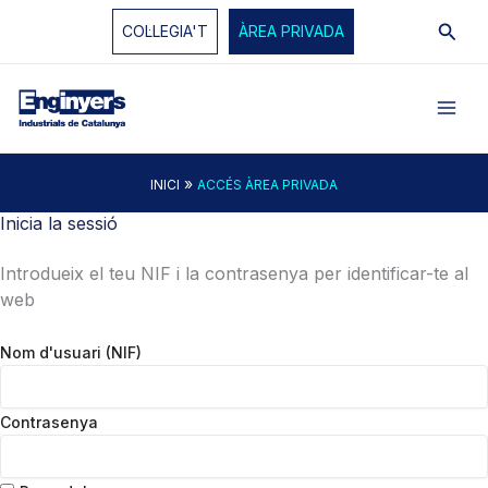
Vés
Cerc
COL·LEGIA'T
ÀREA PRIVADA
al
contingut
»
INICI
ACCÉS ÀREA PRIVADA
Inicia la sessió
Introdueix el teu NIF i la contrasenya per identificar-te al
web
Nom d'usuari (NIF)
Contrasenya