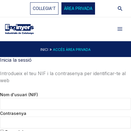
Vés
Cerc
COL·LEGIA'T
ÀREA PRIVADA
al
contingut
»
INICI
ACCÉS ÀREA PRIVADA
Inicia la sessió
Introdueix el teu NIF i la contrasenya per identificar-te al
web
Nom d'usuari (NIF)
Contrasenya