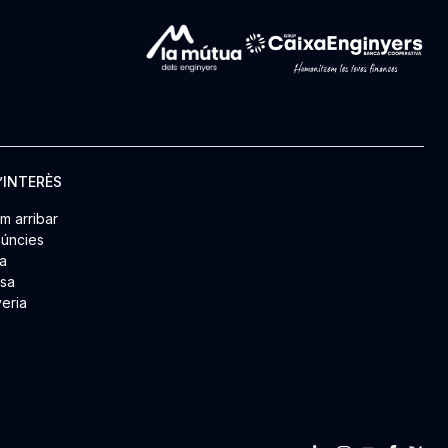
’INTERÈS
m arribar
úncies
a
msa
yeria