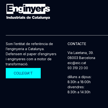
Som l’entitat de referència de
CONTACTE
l’enginyeria a Catalunya.
Via Laietana, 39.
Defensem el paper d’enginyers
08003 Barcelona
i enginyeres com a motor de
eic@eic.cat
transformació.
93 319 23 00
COL·LEGIA'T
dilluns a dijous:
8:30h a 18:00h
divendres:
8:30h a 14:30h