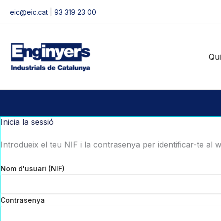
Vés
eic@eic.cat
|
93 319 23 00
al
contingut
Qu
Inicia la sessió
Introdueix el teu NIF i la contrasenya per identificar-te al 
Nom d'usuari (NIF)
Contrasenya