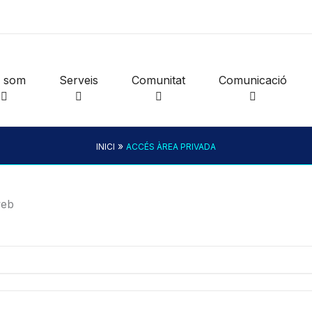
i som
Serveis
Comunitat
Comunicació
»
INICI
ACCÉS ÀREA PRIVADA
web