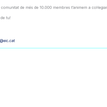
a comunitat de més de 10.000 membres t’animem a col·legiar-
de tu!
a@eic.cat