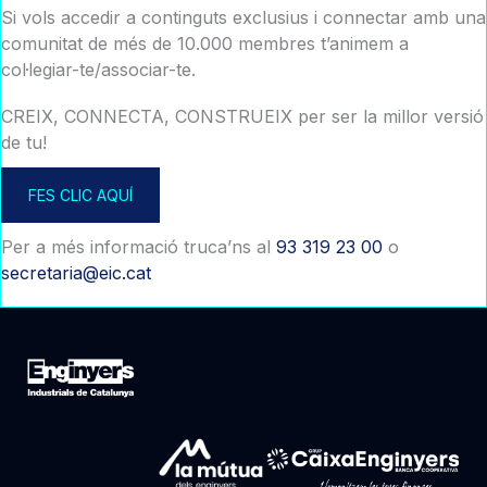
Si vols accedir a continguts exclusius i connectar amb una
comunitat de més de 10.000 membres t’animem a
col·legiar-te/associar-te.
CREIX, CONNECTA, CONSTRUEIX per ser la millor versió
de tu!
FES CLIC AQUÍ
Per a més informació truca’ns al
93 319 23 00
o
secretaria@eic.cat