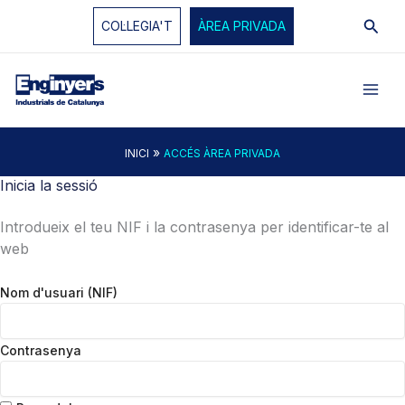
Vés
Cerc
COL·LEGIA'T
ÀREA PRIVADA
al
contingut
»
INICI
ACCÉS ÀREA PRIVADA
Inicia la sessió
Introdueix el teu NIF i la contrasenya per identificar-te al
web
Nom d'usuari (NIF)
Contrasenya