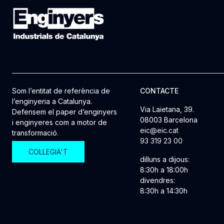
Som l’entitat de referència de
CONTACTE
l’enginyeria a Catalunya.
Via Laietana, 39.
Defensem el paper d’enginyers
08003 Barcelona
i enginyeres com a motor de
eic@eic.cat
transformació.
93 319 23 00
COL·LEGIA'T
dilluns a dijous:
8:30h a 18:00h
divendres:
8:30h a 14:30h