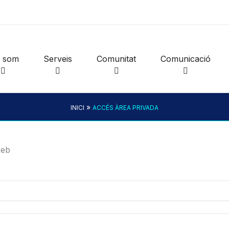
i som
Serveis
Comunitat
Comunicació
»
INICI
ACCÉS ÀREA PRIVADA
web