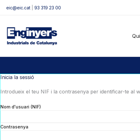
Vés
eic@eic.cat
|
93 319 23 00
al
contingut
Qu
Inicia la sessió
Introdueix el teu NIF i la contrasenya per identificar-te al 
Nom d'usuari (NIF)
Contrasenya