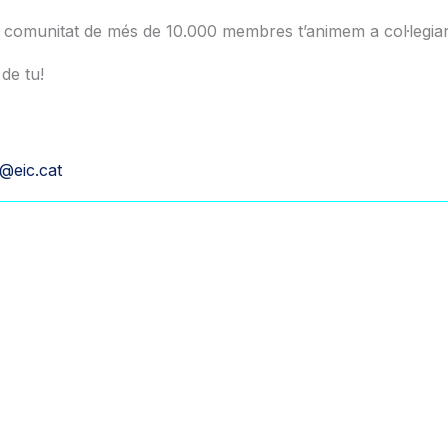
a comunitat de més de 10.000 membres t’animem a col·legiar-
de tu!
a@eic.cat