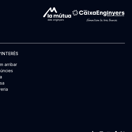
’INTERÈS
m arribar
úncies
a
msa
yeria