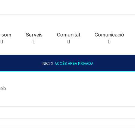
i som
Serveis
Comunitat
Comunicació
»
INICI
ACCÉS ÀREA PRIVADA
web