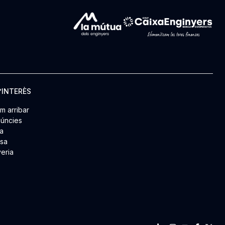
’INTERÈS
m arribar
úncies
a
msa
yeria