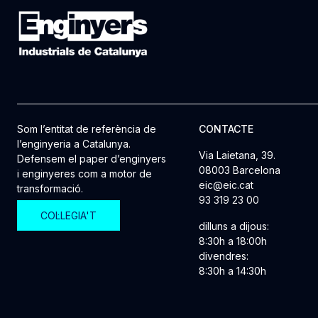
Som l’entitat de referència de
CONTACTE
l’enginyeria a Catalunya.
Via Laietana, 39.
Defensem el paper d’enginyers
08003 Barcelona
i enginyeres com a motor de
eic@eic.cat
transformació.
93 319 23 00
COL·LEGIA'T
dilluns a dijous:
8:30h a 18:00h
divendres:
8:30h a 14:30h