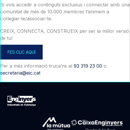
Si vols accedir a continguts exclusius i connectar amb una
comunitat de més de 10.000 membres t’animem a
col·legiar-te/associar-te.
CREIX, CONNECTA, CONSTRUEIX per ser la millor versió
de tu!
FES CLIC AQUÍ
Per a més informació truca’ns al
93 319 23 00
o
secretaria@eic.cat