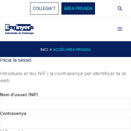
Vés
Cerc
COL·LEGIA'T
ÀREA PRIVADA
al
contingut
»
INICI
ACCÉS ÀREA PRIVADA
Inicia la sessió
Introdueix el teu NIF i la contrasenya per identificar-te al
web
Nom d'usuari (NIF)
Contrasenya