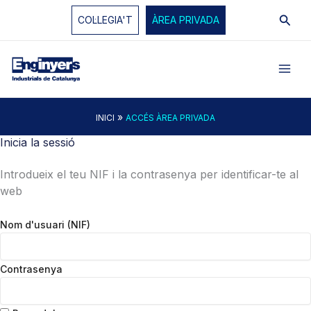
Vés
Cerc
COL·LEGIA'T
ÀREA PRIVADA
al
contingut
»
INICI
ACCÉS ÀREA PRIVADA
Inicia la sessió
Introdueix el teu NIF i la contrasenya per identificar-te al
web
Nom d'usuari (NIF)
Contrasenya