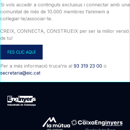
Si vols accedir a continguts exclusius i connectar amb una
comunitat de més de 10.000 membres t’animem a
col·legiar-te/associar-te.
CREIX, CONNECTA, CONSTRUEIX per ser la millor versió
de tu!
FES CLIC AQUÍ
Per a més informació truca’ns al
93 319 23 00
o
secretaria@eic.cat