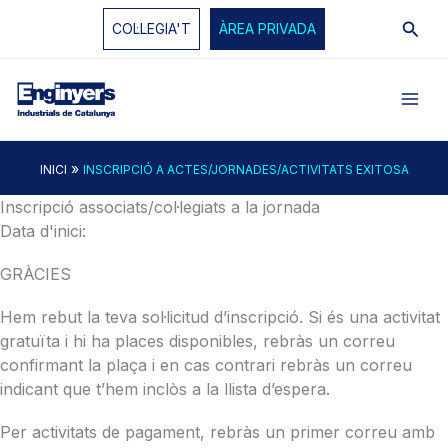
Vés
Cerc
COL·LEGIA'T
ÀREA PRIVADA
al
contingut
»
INICI
INSCRIPCIÓ A ACTES/JORNADES/ACTIVITATS EXITOSA
Inscripció associats/col·legiats a la jornada
Data d'inici:
GRÀCIES
Hem rebut la teva sol·licitud d’inscripció. Si és una activitat
gratuïta i hi ha places disponibles, rebràs un correu
confirmant la plaça i en cas contrari rebràs un correu
indicant que t’hem inclòs a la llista d’espera.
Per activitats de pagament, rebràs un primer correu amb