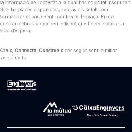
la informació de l'activitat a la qual has sol·licitat inscriure’t.
Si hi ha places disponibles, rebràs els detalls per
formalitzar el pagament i confirmar la plaça. En cas
contrari rebràs un correu indicant que t’hem inclòs a la
llista d’espera.
Creix, Connecta, Construeix
per seguir sent la millor
versió de tu!