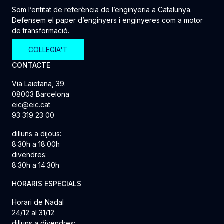
Som l’entitat de referència de l’enginyeria a Catalunya.
Defensem el paper d’enginyers i enginyeres com a motor
de transformació.
COL·LEGIA'T
CONTACTE
Via Laietana, 39.
08003 Barcelona
eic@eic.cat
93 319 23 00
dilluns a dijous:
8:30h a 18:00h
divendres:
8:30h a 14:30h
HORARIS ESPECIALS
Horari de Nadal
24/12 al 31/12
dilluns a divendres: