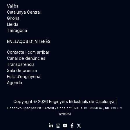
Vallès
Catalunya Central
Girona
Lleida
Tarragona
ENLLAÇOS D’INTERÈS
Contacte i com arribar
Canal de denúncies
Transparència
Sala de premsa
Fulls d’enginyeria
Agenda
Copyright © 2026 Enginyers Industrials de Catalunya |
Desenvolupat per
PKF Attest
/
Serialnet
|
NIF. AEIC G-08398562 / NIF. COEIC V-
08398554