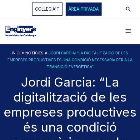
Vés
Cerc
COL·LEGIA'T
ÀREA PRIVADA
al
contingut
»
»
INICI
NOTÍCIES
JORDI GARCIA: “LA DIGITALITZACIÓ DE LES
EMPRESES PRODUCTIVES ÉS UNA CONDICIÓ NECESSÀRIA PER A LA
TRANSICIÓ ENERGÈTICA”
Jordi Garcia: “La
digitalització de les
empreses productives
és una condició