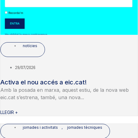
notícies
29/07/2026
Activa el nou accés a eic.cat!
Amb la posada en marxa, aquest estiu, de la nova web
eic.cat s’estrena, també, una nova...
LLEGIR +
jornades i activitats
,
jornades tècniques