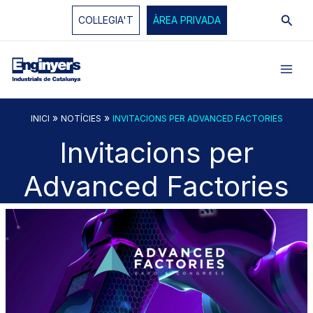
Vés
Cerc
COL·LEGIA'T
ÀREA PRIVADA
al
contingut
»
»
INICI
NOTÍCIES
INVITACIONS PER ADVANCED FACTORIES
Invitacions per
Advanced Factories