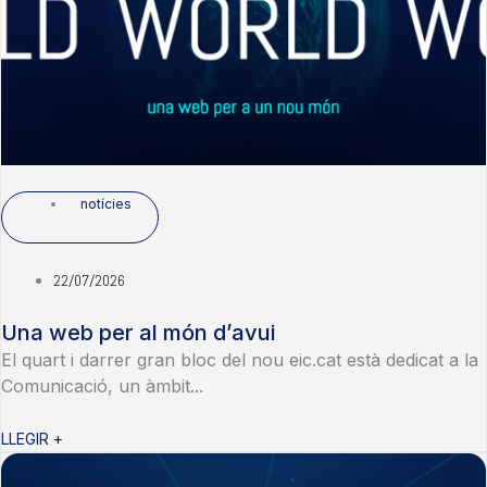
notícies
22/07/2026
Una web per al món d’avui
El quart i darrer gran bloc del nou eic.cat està dedicat a la
Comunicació, un àmbit...
LLEGIR +