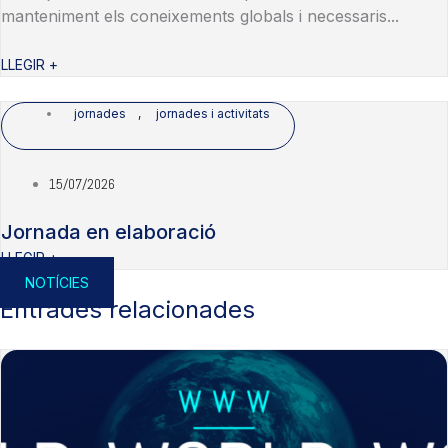
manteniment els coneixements globals i necessaris...
LLEGIR +
jornades
,
jornades i activitats
15/07/2026
Jornada en elaboració
LLEGIR +
NOTÍCIES
Entrades relacionades