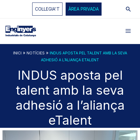
Vés
Cerc
COL·LEGIA'T
ÀREA PRIVADA
al
contingut
»
»
INICI
NOTÍCIES
INDUS APOSTA PEL TALENT AMB LA SEVA
ADHESIÓ A L’ALIANÇA ETALENT
INDUS aposta pel
talent amb la seva
adhesió a l’aliança
eTalent