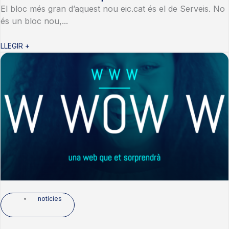
El bloc més gran d’aquest nou eic.cat és el de Serveis. No
és un bloc nou,...
LLEGIR +
notícies