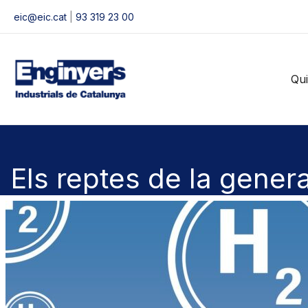
Vés
eic@eic.cat
|
93 319 23 00
al
contingut
Qu
Els reptes de la gener