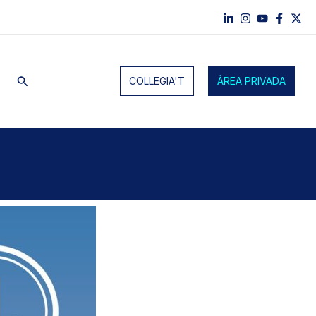
Cerca
COL·LEGIA'T
ÀREA PRIVADA