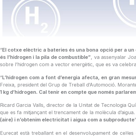
“
El cotxe elèctric a bateries és una bona opció per a un
és l’hidrogen i la pila de combustible”
, va assenyalar Joa
sobre l’hidrogen com a vector energètic, que es va celebrar
“
L’hidrogen com a font d’energia afecta, en gran mesur
Freixa, president del Grup de Treball d’Automoció. Morante
1 kg d’hidrogen. Cal tenir en compte que només parlarem
Ricard Garcia Valls, director de la Unitat de Tecnologia Qu
que es fa mitjançant el trencament de la molècula d’aigua.
(aire) i n’obtenim electricitat i aigua com a subproducte
Eurecat està treballant en el desenvolupament de cel·les 