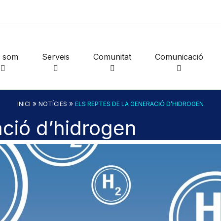
i som
Serveis
Comunitat
Comunicació
»
»
INICI
NOTÍCIES
ELS REPTES DE LA GENERACIÓ D’HIDROGEN
ació d’hidrogen