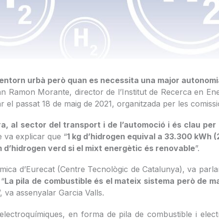
 entorn urbà però quan es necessita una major autonomia 
n Ramon Morante, director de l’Institut de Recerca en Ener
 el passat 18 de maig de 2021, organitzada per les comissio
a, al
sector del transport i de l’automoció i és clau pe
 va explicar que “
1 kg d’hidrogen equival a 33.300 kWh (
 d’hidrogen verd si el mixt energètic és renovable
”.
ímica d’Eurecat (Centre Tecnològic de Catalunya), va parlar
 “
La pila de combustible és el mateix sistema però de m
”, va assenyalar Garcia Valls.
electroquímiques, en forma de pila de combustible i elect