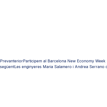
Prev
anterior
Participem al Barcelona New Economy Week
següent
Les enginyeres Maria Salamero i Andrea Serrano c