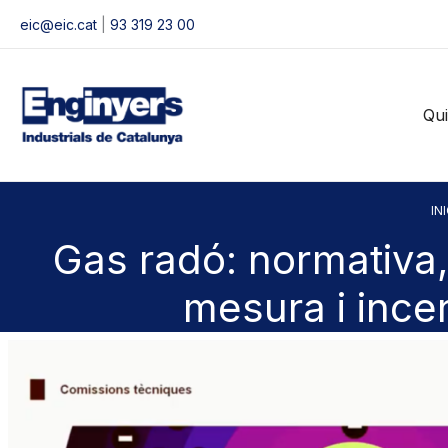
Vés
eic@eic.cat
|
93 319 23 00
al
contingut
Qu
INI
Gas radó: normativa
mesura i ince