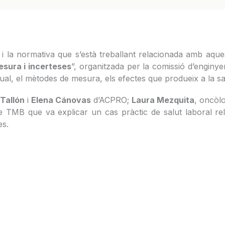
i la normativa que s’està treballant relacionada amb aques
sura i incerteses
”, organitzada per la comissió d’enginye
al, el mètodes de mesura, els efectes que produeix a la sal
Tallón
i
Elena Cánovas
d’ACPRO;
Laura Mezquita
, oncòlo
 TMB que va explicar un cas pràctic de salut laboral rel
es.