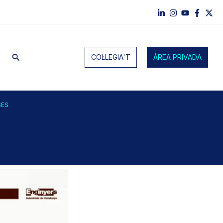
Cerca
COL·LEGIA'T
ÀREA PRIVADA
SES