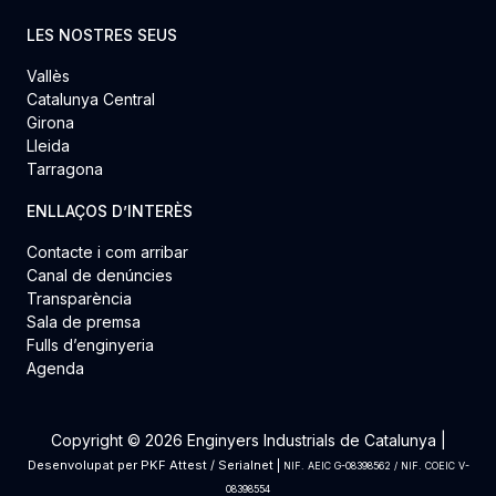
LES NOSTRES SEUS
Vallès
Catalunya Central
Girona
Lleida
Tarragona
ENLLAÇOS D’INTERÈS
Contacte i com arribar
Canal de denúncies
Transparència
Sala de premsa
Fulls d’enginyeria
Agenda
Copyright © 2026 Enginyers Industrials de Catalunya |
Desenvolupat per
PKF Attest
/
Serialnet
|
NIF. AEIC G-08398562 / NIF. COEIC V-
08398554