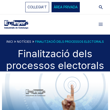
Vés
Cerc
COL·LEGIA'T
ÀREA PRIVADA
al
contingut
»
»
INICI
NOTÍCIES
FINALITZACIÓ DELS PROCESSOS ELECTORALS
Finalització dels
processos electorals