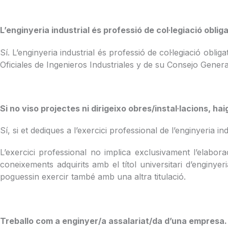
L’enginyeria industrial és professió de col·legiació oblig
Sí. L’enginyeria industrial és professió de col·legiació obl
Oficiales de Ingenieros Industriales y de su Consejo Genera
Si no viso projectes ni dirigeixo obres/instal·lacions, hai
Sí, si et dediques a l’exercici professional de l’enginyeria ind
L’exercici professional no implica exclusivament l’elabora
coneixements adquirits amb el títol universitari d’enginyeri
poguessin exercir també amb una altra titulació.
Treballo com a enginyer/a assalariat/da d’una empresa. É