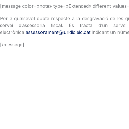
[message color=»note» type=»Extended» different_values
Per a qualsevol dubte respecte a la desgravació de les qu
servei d’assessoria fiscal. Es tracta d’un ser
electrònica
assessorament@juridic.eic.cat
indicant un núme
[/message]