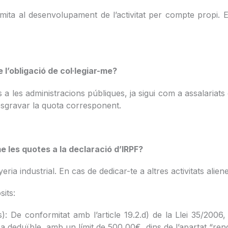
s limita al desenvolupament de l’activitat per compte propi.
 l’obligació de col·legiar-me?
s a les administracions públiques, ja sigui com a assalariat
desgravar la quota corresponent.
e les quotes a la declaració d’IRPF?
eria industrial. En cas de dedicar-te a altres activitats alie
sits:
ts): De conformitat amb l’article 19.2.d) de la Llei 35/20
deduïble, amb un límit de 500,00€, dins de l’apartat “rend