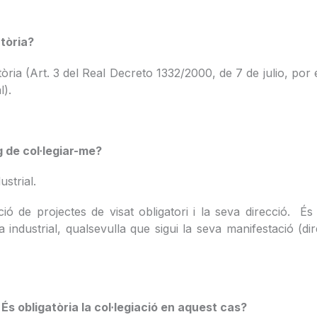
atòria?
igatòria (Art. 3 del Real Decreto 1332/2000, de 7 de julio, p
l).
g de col·legiar-me?
ustrial.
ció de projectes de visat obligatori i la seva direcció. É
a industrial, qualsevulla que sigui la seva manifestació (di
s obligatòria la col·legiació en aquest cas?