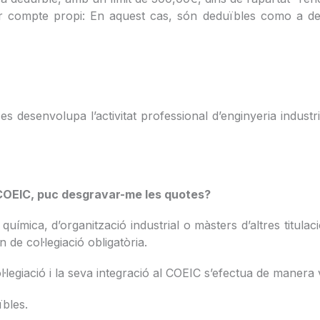
per compte propi: En aquest cas, són deduïbles como a despe
desenvolupa l’activitat professional d’enginyeria industria
l COEIC, puc desgravar-me les quotes?
química, d’organització industrial o màsters d’altres titulaci
 de col·legiació obligatòria.
l·legiació i la seva integració al COEIC s’efectua de manera 
ïbles.