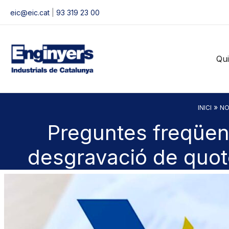
Vés
eic@eic.cat
|
93 319 23 00
al
contingut
Qu
»
INICI
NO
Preguntes freqüen
desgravació de quote