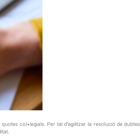
otes col•legials. Per tal d’agilitzar la resolució de dubtes
tat.