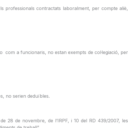
 Els professionals contractats laboralment, per compte aliè,
s o com a funcionaris, no estan exempts de col·legiació, per
nes, no serien deduïbles.
06, de 28 de novembre, de l’IRPF, i 10 del RD 439/2007, les
iments de treball”.