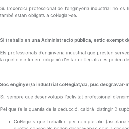
Si. L’exercici professional de l’enginyeria industrial no e
també estan obligats a col·legiar-se.
Si treballo en una Administració pública, estic exempt de
Els professionals d’enginyeria industrial que presten servei
la qual cosa tenen obligació d’estar col·legiats i es poden 
Sóc enginyer/a industrial col·legiat/da, puc desgravar-m
Sí, sempre que desenvolupis l’activitat professional d’enginy
Pel que fa la quantia de la deducció, caldrà distingir 2 supò
Col·legiats que treballen per compte aliè (assalaria
quotes col•legials poden desgravar-se com a despesa 