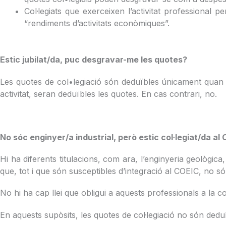
Col·legiats que exerceixen l’activitat professional 
“rendiments d’activitats econòmiques”.
Estic jubilat/da, puc desgravar-me les quotes?
Les quotes de col•legiació són deduïbles únicament quan es 
activitat, seran deduïbles les quotes. En cas contrari, no.
No sóc enginyer/a industrial, però estic col·legiat/da a
Hi ha diferents titulacions, com ara, l’enginyeria geològica, 
que, tot i que són susceptibles d’integració al COEIC, no són
No hi ha cap llei que obligui a aquests professionals a la co
En aquests supòsits, les quotes de col·legiació no són dedu