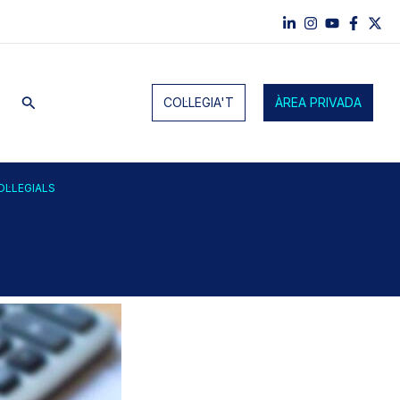
Cerca
COL·LEGIA'T
ÀREA PRIVADA
L·LEGIALS