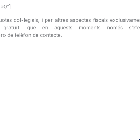
=»0″]
otes col•legials, i per altres aspectes fiscals exclusivam
vei gratuït, que en aquests moments només s’ef
ro de telèfon de contacte.