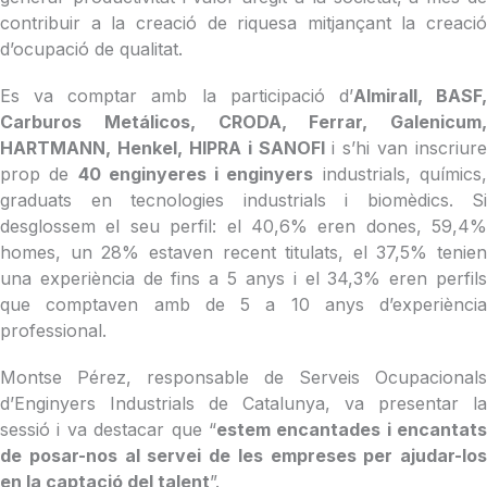
contribuir a la creació de riquesa mitjançant la creació
d’ocupació de qualitat.
Es va comptar amb la participació d’
Almirall, BASF
Carburos Metálicos, CRODA, Ferrar, Galenicum,
HARTMANN, Henkel, HIPRA i SANOFI
i s’hi van inscriure
prop de
40 enginyeres i enginyers
industrials, químics
graduats en tecnologies industrials i biomèdics. Si
desglossem el seu perfil: el 40,6% eren dones, 59,4%
homes, un 28% estaven recent titulats, el 37,5% tenien
una experiència de fins a 5 anys i el 34,3% eren perfils
que comptaven amb de 5 a 10 anys d’experiència
professional.
Montse Pérez, responsable de Serveis Ocupacionals
d’Enginyers Industrials de Catalunya, va presentar la
sessió i va destacar que “
estem encantades i encantats
de posar-nos al servei de les empreses per ajudar-los
en la captació del talent
”.