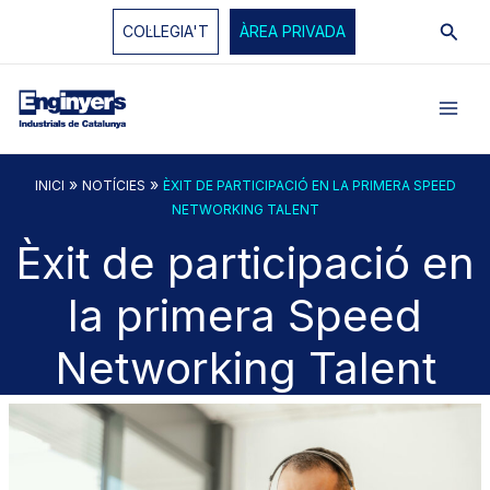
Vés
Cerc
COL·LEGIA'T
ÀREA PRIVADA
al
contingut
»
»
INICI
NOTÍCIES
ÈXIT DE PARTICIPACIÓ EN LA PRIMERA SPEED
NETWORKING TALENT
Èxit de participació en
la primera Speed
Networking Talent