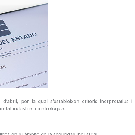
bril, per la qual s’estableixen criteris inerpretatius i e
etat industrial i metrològica.
dos en el ámbito de la seguridad industrial.