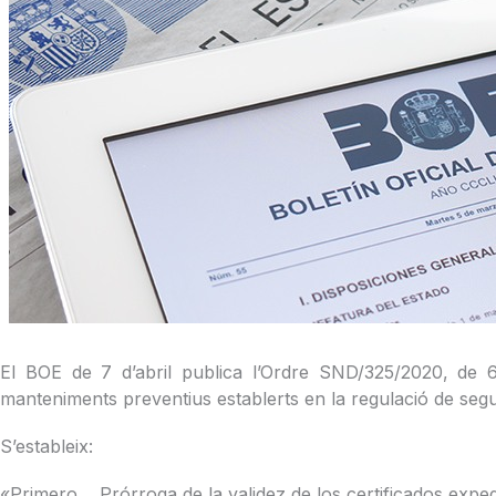
El BOE de 7 d’abril publica l’Ordre SND/325/2020, de 6 d’a
manteniments preventius establerts en la regulació de segur
S’estableix:
«Primero. Prórroga de la validez de los certificados expedi