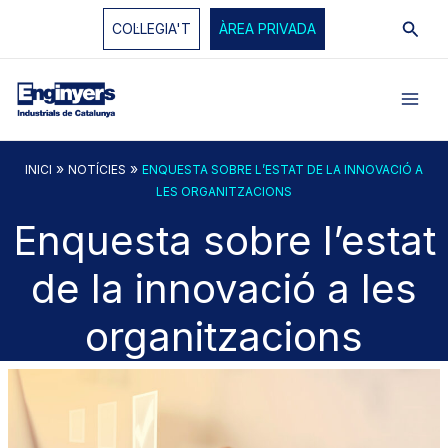
Vés
Cerc
COL·LEGIA'T
ÀREA PRIVADA
al
contingut
»
»
INICI
NOTÍCIES
ENQUESTA SOBRE L’ESTAT DE LA INNOVACIÓ A
LES ORGANITZACIONS
Enquesta sobre l’estat
de la innovació a les
organitzacions