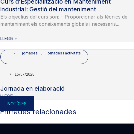
Curs d’Especialització en Manteniment
industrial: Gestió del manteniment
Els objectius del curs son: – Proporcionar als tècnics de
manteniment els coneixements globals i necessaris...
LLEGIR +
jornades
,
jornades i activitats
15/07/2026
Jornada en elaboració
LLEGIR +
NOTÍCIES
Entrades relacionades