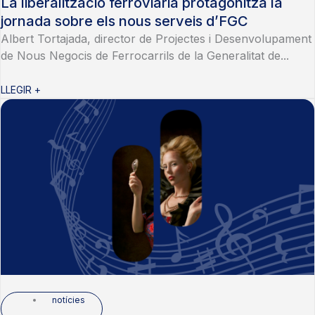
La liberalització ferroviària protagonitza la
jornada sobre els nous serveis d’FGC
Albert Tortajada, director de Projectes i Desenvolupament
de Nous Negocis de Ferrocarrils de la Generalitat de...
LLEGIR +
notícies