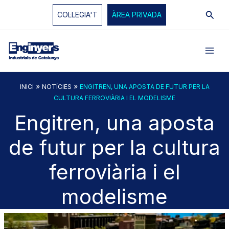
Vés
Cerc
COL·LEGIA'T
ÀREA PRIVADA
al
contingut
»
»
INICI
NOTÍCIES
ENGITREN, UNA APOSTA DE FUTUR PER LA
CULTURA FERROVIÀRIA I EL MODELISME
Engitren, una aposta
de futur per la cultura
ferroviària i el
modelisme