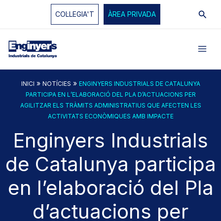
Vés
Cerc
COL·LEGIA'T
ÀREA PRIVADA
al
contingut
»
»
INICI
NOTÍCIES
ENGINYERS INDUSTRIALS DE CATALUNYA
PARTICIPA EN L’ELABORACIÓ DEL PLA D’ACTUACIONS PER
AGILITZAR ELS TRÀMITS ADMINISTRATIUS QUE AFECTEN LES
ACTIVITATS ECONÒMIQUES AMB IMPACTE
Enginyers Industrials
de Catalunya participa
en l’elaboració del Pla
d’actuacions per