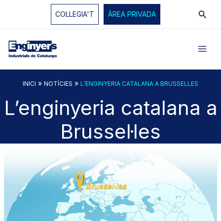
Vés
Cerc
COL·LEGIA'T
ÀREA PRIVADA
al
contingut
»
»
INICI
NOTÍCIES
L’ENGINYERIA CATALANA A BRUSSEL·LES
L’enginyeria catalana a
Brussel·les