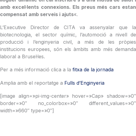
amb excel·lents connexions. Els preus més cars estan
compensat amb serveis i ajuts
«.
L’Executive Director de CITA va assenyalar que la
biotecnologia, el sector químic, l’automoció a nivell de
producció i l’enginyeria civil, a més de les pròpies
institucions europees, són els àmbits amb més demanda
laboral a Brusel·les.
Per a més informació clica a la
fitxa de la jornada
Amplia amb el reportatge a
Fulls d’Enginyeria
[image align=»pi-img-center» hover=»Cap» shadow=»0″
border=»0″ no_colorbox=»0″ different_values=»0″
width=»660″ type=»0″]