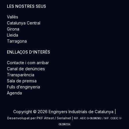
LES NOSTRES SEUS
Vallès
Catalunya Central
Girona
Lleida
Tarragona
ENLLAÇOS D’INTERÈS
Contacte i com arribar
Canal de denúncies
Transparència
Sala de premsa
Fulls d’enginyeria
Agenda
Copyright © 2026 Enginyers Industrials de Catalunya |
Desenvolupat per
PKF Attest
/
Serialnet
|
NIF. AEIC G-08398562 / NIF. COEIC V-
08398554