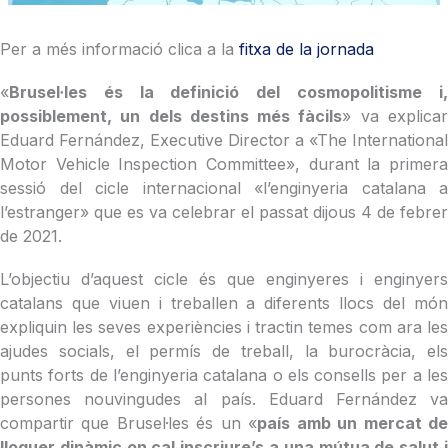
Per a més informació clica a la
fitxa de la jornada
«
Brusel·les és la definició del cosmopolitisme i,
possiblement, un dels destins més fàcils
» va explica
Eduard Fernández, Executive Director a «The International
Motor Vehicle Inspection Committee», durant la primera
sessió del cicle internacional «l’enginyeria catalana a
l’estranger» que es va celebrar el passat dijous 4 de febrer
de 2021.
L’objectiu d’aquest cicle és que enginyeres i enginyers
catalans que viuen i treballen a diferents llocs del món
expliquin les seves experiències i tractin temes com ara les
ajudes socials, el permís de treball, la burocràcia, els
punts forts de l’enginyeria catalana o els consells per a les
persones nouvingudes al país. Eduard Fernández va
compartir que Brusel·les és un «
país amb un mercat d
lloguer dinàmic on cal inscriure’s a una mútua de salut i