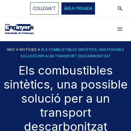
Vés
Cerc
COL·LEGIA'T
ÀREA PRIVADA
al
contingut
»
»
INICI
NOTÍCIES
ELS COMBUSTIBLES SINTÈTICS, UNA POSSIBLE
SOLUCIÓ PER A UN TRANSPORT DESCARBONITZAT
Els combustibles
sintètics, una possible
solució per a un
transport
descarbonitzat