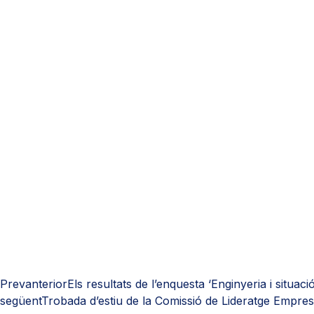
Prev
anterior
Els resultats de l’enquesta ‘Enginyeria i situaci
següent
Trobada d’estiu de la Comissió de Lideratge Empres