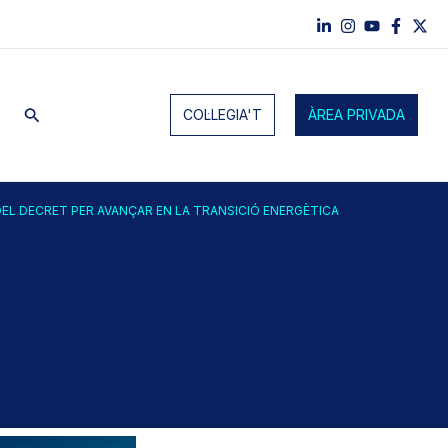
Cerca
COL·LEGIA'T
ÀREA PRIVADA
 DEL DECRET PER AVANÇAR EN LA TRANSICIÓ ENERGÈTICA