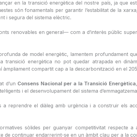
çar en la transició energètica del nostre país, ja que es
stes són fonamentals per garantir l’estabilitat de la xarxa,
t i segura del sistema elèctric.
onts renovables en general— com a d’interès públic superio
profunda de model energètic, lamentem profundament que 
a transició energètica no pot quedar atrapada en dinàmiq
amí àmpliament compartit cap a la descarbonització en el 205
tat d’un
Consens Nacional per a la Transició Energètica
ntel·ligents i el desenvolupament del sistema d’emmagatzema
s a reprendre el diàleg amb urgència i a construir els ac
atives sòlides per guanyar competitivitat respecte a altre
xe de continuar endarrerint-se en un àmbit clau per a la co