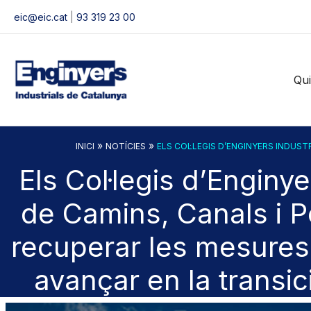
Vés
eic@eic.cat
|
93 319 23 00
al
contingut
Qu
»
»
INICI
NOTÍCIES
ELS COL·LEGIS D’ENGINYERS INDUST
Els Col·legis d’Enginye
de Camins, Canals i P
recuperar les mesures
avançar en la transic