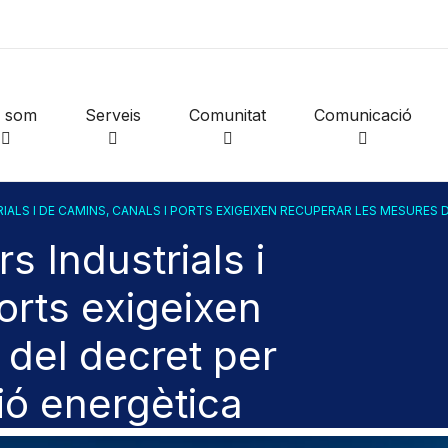
i som
Serveis
Comunitat
Comunicació
RIALS I DE CAMINS, CANALS I PORTS EXIGEIXEN RECUPERAR LES MESURES
rs Industrials i
orts exigeixen
 del decret per
ió energètica