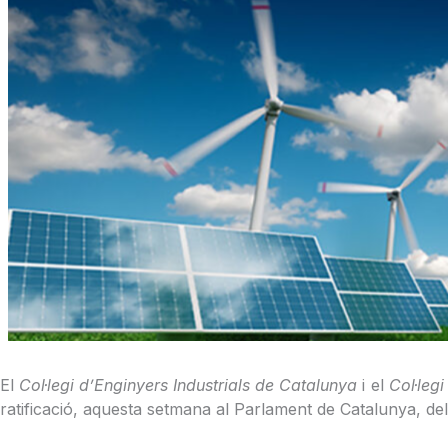
El
Col·legi d’Enginyers Industrials de Catalunya
i el
Col·leg
ratificació, aquesta setmana al Parlament de Catalunya, del 