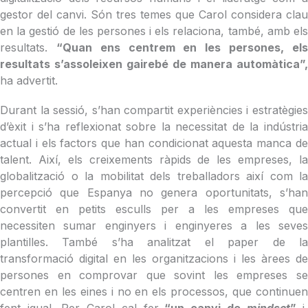
gestor del canvi. Són tres temes que Carol considera clau
en la gestió de les persones i els relaciona, també, amb els
resultats.
“Quan ens centrem en les persones, el
resultats s’assoleixen gairebé de manera automàtica”,
ha advertit.
Durant la sessió, s’han compartit experiències i estratègies
d’èxit i s’ha reflexionat sobre la necessitat de la indústria
actual i els factors que han condicionat aquesta manca de
talent. Així, els creixements ràpids de les empreses, la
globalització o la mobilitat dels treballadors així com la
percepció que Espanya no genera oportunitats, s’han
convertit en petits esculls per a les empreses que
necessiten sumar enginyers i enginyeres a les seves
plantilles. També s’ha analitzat el paper de la
transformació digital en les organitzacions i les àrees de
persones en comprovar que sovint les empreses se
centren en les eines i no en els processos, que continuen
fent igual. Per Carol cal fer
“un canvi de
mindset
”
i