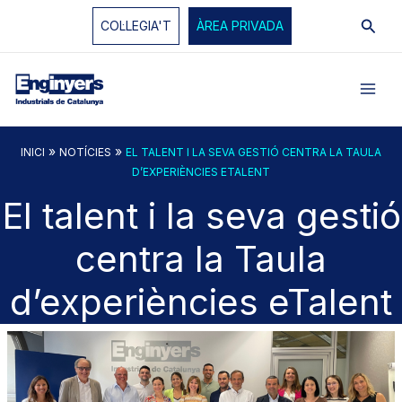
Vés
Cerc
COL·LEGIA'T
ÀREA PRIVADA
al
contingut
»
»
INICI
NOTÍCIES
EL TALENT I LA SEVA GESTIÓ CENTRA LA TAULA
D’EXPERIÈNCIES ETALENT
El talent i la seva gestió
centra la Taula
d’experiències eTalent