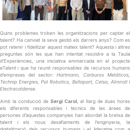
Quins problemes troben les organitzacions per captar el
talent? Ha canviat la seva gestió els darrers anys? Com es
pot retenir i fidelitzar aquest mateix talent? Aquesta i altres
preguntes són les que han intentat resoldre a la Taula
d’Experiències, una iniciativa emmarcada en el projecte
eTalent i que ha reunit responsables de recursos humans
d’empreses del sector:
Hartmann, Carburos Metálicos
Technip Energies, Pal Robotics, Bellapart, Celsa, Almirall
i
Electracaldense
.
Amb la conducció de
Sergi Carol
, al llarg de dues hore
els diferents responsables i tècnics de les àrees de
persones d’aquestes companyies han abordat la bretxa de
talent i els nous desafiaments de l’enginyeria, la
digitalització dels recursos humans i el lideratge com a