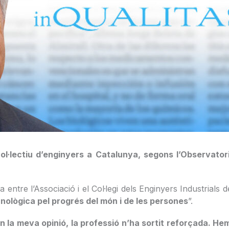
l·lectiu d’enginyers a Catalunya, segons l’Observatori
ia entre l’Associació i el Col·legi dels Enginyers Industrial
cnològica pel progrés del món i de les persones
”.
 en la meva opinió, la professió n’ha sortit reforçada. 