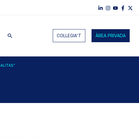
Cerca
COL·LEGIA'T
ÀREA PRIVADA
ALITAS”