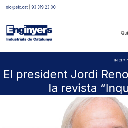
Vés
eic@eic.cat
|
93 319 23 00
al
contingut
Qu
»
INICI
El president Jordi Reno
la revista “Inq