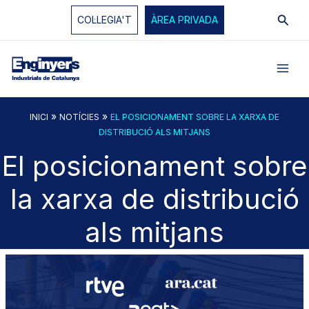
Vés
Cerc
COL·LEGIA'T
ÀREA PRIVADA
al
contingut
»
»
INICI
NOTÍCIES
EL POSICIONAMENT SOBRE LA XARXA DE
DISTRIBUCIÓ ALS MITJANS
El posicionament sobre
la xarxa de distribució
als mitjans