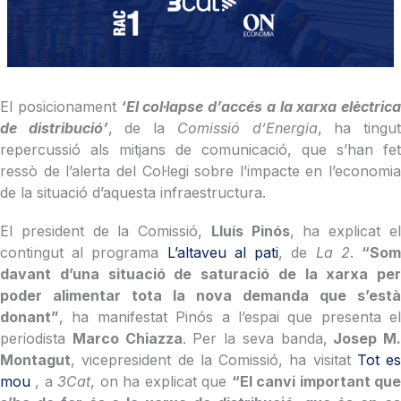
El posicionament
‘El col·lapse d’accés a la xarxa elèctrica
de distribució’
, de la
Comissió d’Energia
, ha tingu
repercussió als mitjans de comunicació, que s’han fet
ressò de l’alerta del Col·legi sobre l’impacte en l’economia
de la situació d’aquesta infraestructura.
El president de la Comissió,
Lluís Pinós
, ha explicat e
contingut al programa
L’altaveu al pati
, de
La 2
.
“So
davant d’una situació de saturació de la xarxa per
poder alimentar tota la nova demanda que s’està
donant”
, ha manifestat Pinós a l’espai que presenta el
periodista
Marco Chiazza
. Per la seva banda,
Josep M.
Montagut
, vicepresident de la Comissió, ha visitat
Tot es
mou
, a
3Cat
, on ha explicat que
“El canvi important qu