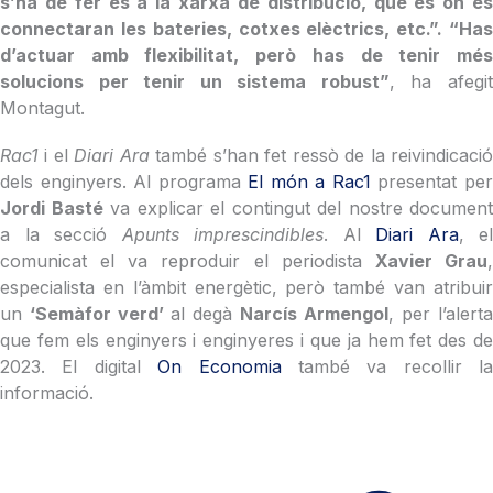
s’ha de fer és a la xarxa de distribució, que és on es
connectaran les bateries, cotxes elèctrics, etc.”. “Has
d’actuar amb flexibilitat, però has de tenir més
solucions per tenir un sistema robust”
, ha afegi
Montagut.
Rac1
i el
Diari Ara
també s’han fet ressò de la reivindicaci
dels enginyers. Al programa
El món a Rac1
presentat pe
Jordi Basté
va explicar el contingut del nostre document
a la secció
Apunts imprescindibles
. Al
Diari Ara
, el
comunicat el va reproduir el periodista
Xavier Grau
especialista en l’àmbit energètic, però també van atribuir
un
‘Semàfor verd’
al degà
Narcís Armengol
, per l’alerta
que fem els enginyers i enginyeres i que ja hem fet des de
2023. El digital
On Economia
també va recollir la
informació.