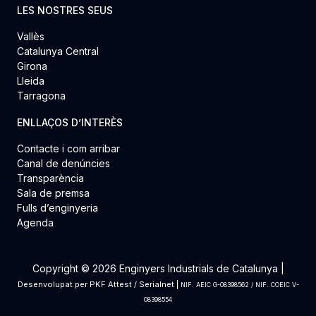
LES NOSTRES SEUS
Vallès
Catalunya Central
Girona
Lleida
Tarragona
ENLLAÇOS D’INTERÈS
Contacte i com arribar
Canal de denúncies
Transparència
Sala de premsa
Fulls d’enginyeria
Agenda
Copyright © 2026 Enginyers Industrials de Catalunya |
Desenvolupat per
PKF Attest
/
Serialnet
|
NIF. AEIC G-08398562 / NIF. COEIC V-
08398554