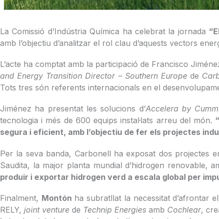
La Comissió d’Indústria Química ha celebrat la jornada
“E
amb l’objectiu d’analitzar el rol clau d’aquests vectors ene
L’acte ha comptat amb la participació de Francisco Jimén
and Energy Transition Director – Southern Europe
de
Carb
Tots tres són referents internacionals en el desenvolupam
Jiménez ha presentat les solucions d’
Accelera by Cumm
tecnologia i més de 600 equips instal·lats arreu del món.
segura i eficient, amb l’objectiu de fer els projectes indu
Per la seva banda, Carbonell ha exposat dos projectes e
Saudita, la major planta mundial d’hidrogen renovable, 
produir i exportar hidrogen verd a escala global per impul
Finalment,
Montón
ha subratllat la necessitat d’afrontar el
RELY,
joint venture
de
Technip Energies
amb
Cochlear
, cr