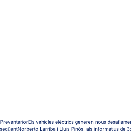
Prev
anterior
Els vehicles elèctrics generen nous desafiamen
següent
Norberto Larriba i Lluís Pinós, als informatius de 3