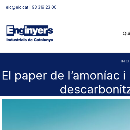
Vés
eic@eic.cat
|
93 319 23 00
al
contingut
Qu
INICI
El paper de l’amoníac i 
descarbonit