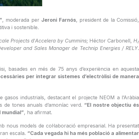
”
, moderada per
Jeroni Farnós
, president de la Comissió,
iva i sostenible.
cale Projects
d’
Accelera
by Cummins
; Héctor Carbonell,
H
Developer and Sales Manager de Technip Energies / RELY
lisi, basades en més de 75 anys d’experiència en aquest
cessàries per integrar sistemes d’electròlisi de maner
de gasos industrials, destacant el projecte NEOM a l’Aràbi
ns de tones anuals d’amoníac verd.
“El nostre objectiu é
l mundial”
, ha afirmat.
t, amb nous models de col·laboració empresarial. Ha presenta
gran escala.
“Cada vegada hi ha més població a alimenta