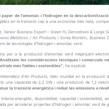
l paper de l’amoníac i l’hidrogen en la descarbonització
rgètics en la transició cap a una economia més neta, competit
ez,
Senior Business Expert – Green H₂ Derivatives & Large S
uros Metálicos / Air Products
; i Sonia Montón,
Business 
ent de tecnologies d’hidrogen i amoníac verd.
ins
per a la producció d’amoníac verd mitjançant electrò
“Analitzem les consideracions tècniques i comercials ne
strials més fiables i sostenibles”
, ha explicat.
mblemàtics d’
Air Products
, líder mundial en la producció 
amb una capacitat de 2,2 GW i una producció de 1,2 milio
sar la transició energètica i reduir les emissions a nivel
 trilema energètic, disponibilitat, capacitat i sostenibilita
eada per accelerar projectes d’hidrogen i amoníac verd de 