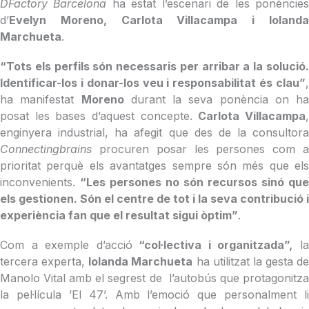
DFactory Barcelona
ha estat l’escenari de les ponèncie
d’
Evelyn Moreno, Carlota Villacampa i Iolanda
Marchueta
.
“Tots els perfils són necessaris per arribar a la solució.
Identificar-los i donar-los veu i responsabilitat és clau”
,
ha manifestat
Moreno
durant la seva ponència on ha
posat les bases d’aquest concepte.
Carlota
Villacampa
enginyera industrial, ha afegit que des de la consultora
Connectingbrains
procuren posar les persones com 
prioritat perquè els avantatges sempre són més que els
inconvenients.
“Les persones no són recursos sinó que
els gestionen. Són el centre de tot i la seva contribució i
experiència fan que el resultat sigui òptim”
.
Com a exemple d’acció
“col·lectiva i organitzada”,
l
tercera experta,
Iolanda
Marchueta
ha utilitzat la gesta de
Manolo Vital amb el segrest de l’autobús que protagonitza
la pel·lícula ’El 47’. Amb l’emoció que personalment li