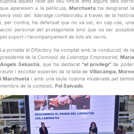
suposa aquest relat pel seu vincle amb alguns dels barris
que apareixen a la pel·lícula,
Marchueta
ha desgranat la
seva visió del lideratge col·laboratiu a través de la història
i, per contra, ha defensat que no va ser, en cap cas, una
acció personal del protagonista sinó que va ser possible
pel suport i l’acompanyament de tots els veïns.
La jornada al
DFactory
ha comptat amb la conducció de l
presidenta de la
Comissió de Lideratge Empresarial
,
Maria
Àngels Sebastià
, que ha destacat
“el privilegi”
de poder
reunir i escoltar expertes de la talla de
Villacampa, Morn
i Marchueta
i amb una taula rodona moderada pel tamb
membre de la comissió,
Pol Salvadó
.