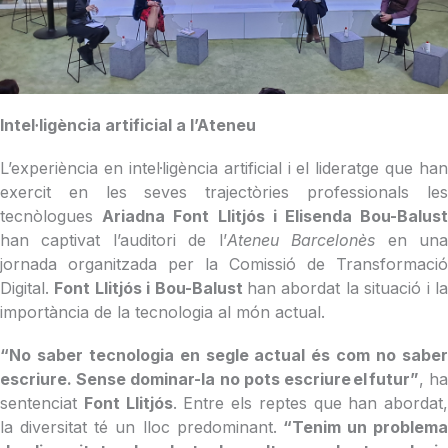
Intel·ligència artificial a l’Ateneu
L’experiència en intel·ligència artificial i el lideratge que han
exercit en les seves trajectòries professionals les
tecnòlogues
Ariadna Font Llitjós i Elisenda Bou-
Balus
han captivat l’auditori de l’
Ateneu Barcelonès
en un
jornada organitzada per la Comissió de Transformació
Digital.
Font Llitjós i Bou-Balust
han abordat la situació i l
importància de la tecnologia al món actual.
“No saber tecnologia en segle actual és com no saber
escriure. Sense dominar-la no pots escriure el futur
”
, h
sentenciat
Font Llitjós
. Entre els reptes que han abordat,
la diversitat té un lloc predominant.
“Tenim un problema