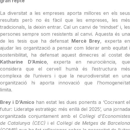
gran repte
La diversitat a les empreses aporta millores en els seus
resultats però no és fàcil que les empreses, les més
tradicionals, la deixin entrar. Cal un canvi de ‘
mindset’ i, le
persones sempre som resistents al canvi. Aquesta és una
de les tesis que ha defensat
Mercè Brey
, experta e
ajudar les organització a pensar com liderar amb equitat i
sostenibilitat, ha defensat aquest dimecres al costat de
Katharine D’Amico
, experta en neurociència, qu
considera que el cervell humà és l’estructura més
complexa de l’univers i que la neurodiversitat en una
organització hi aporta innovació que l’homogeneïtat
limita.
Brey i
D’Amico
han estat les dues ponents a ‘Cocreant e
futur: Lideratge estratègic més enllà del 2025’, una jornada
organitzada conjuntament amb el
Col·legi d’Economiste
de Catalunya (CEC)
i el
Col·legi de Metges de Barcelon