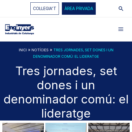
Vés
Cerc
COL·LEGIA'T
ÀREA PRIVADA
al
contingut
»
»
INICI
NOTÍCIES
TRES JORNADES, SET DONES I UN
DENOMINADOR COMÚ: EL LIDERATGE
Tres jornades, set
dones i un
denominador comú: el
lideratge