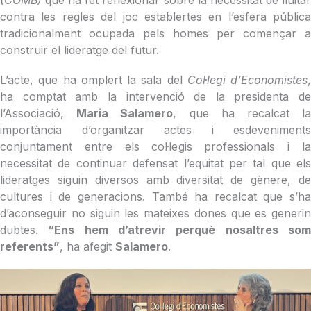
(COMB)
que ha fet reflexionar sobre la necessitat de lluita
contra les regles del joc establertes en l’esfera pública
tradicionalment ocupada pels homes per començar a
construir el lideratge del futur.
L’acte, que ha omplert la sala del
Col·legi d’Economistes
,
ha comptat amb la intervenció de la presidenta de
l’Associació,
Maria Salamero
, que ha recalcat l
importància d’organitzar actes i esdeveniments
conjuntament entre els col·legis professionals i la
necessitat de continuar defensat l’equitat per tal que els
lideratges siguin diversos amb diversitat de gènere, de
cultures i de generacions. També ha recalcat que s’ha
d’aconseguir no siguin les mateixes dones que es generin
dubtes.
“Ens hem d’atrevir perquè nosaltres som
referents”
, ha afegit
Salamero
.