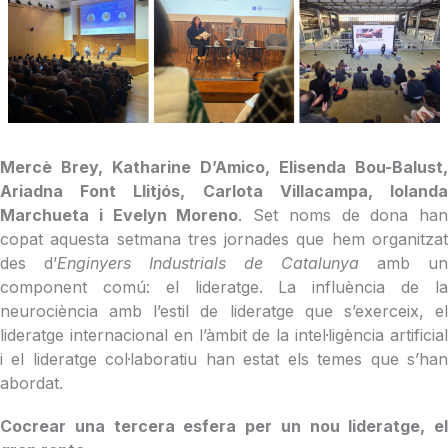
Mercè Bre
y, Katharine D’Amico, Elisenda Bou-Balust,
Ariadna Font Llitjós, Carlota Villacampa, Iolanda
Marchueta i Evelyn Moreno
. Set noms de dona han
copat aquesta setmana tres jornades que hem organitzat
des d’
Enginyers Industrials de Catalunya
amb un
component comú: el lideratge. La influència de la
neurociència amb l’estil de lideratge que s’exerceix, el
lideratge internacional en l’àmbit de la intel·ligència artificial
i el lideratge col·laboratiu han estat els temes que s’han
abordat.
Cocrear
una tercera esfera per un nou lideratge, el